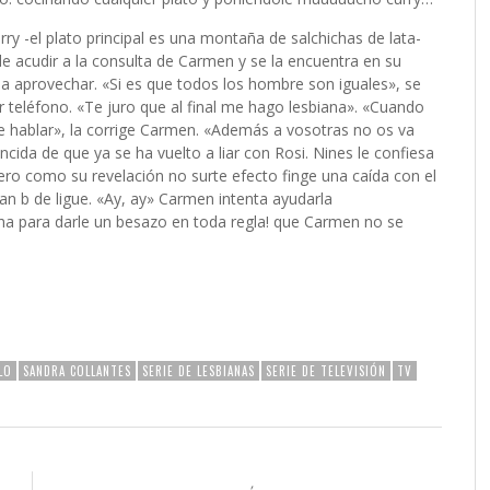
ry -el plato principal es una montaña de salchichas de lata-
e acudir a la consulta de Carmen y se la encuentra en su
aprovechar. «Si es que todos los hombre son iguales», se
teléfono. «Te juro que al final me hago lesbiana». «Cuando
de hablar», la corrige Carmen. «Además a vosotras no os va
cida de que ya se ha vuelto a liar con Rosi. Nines le confiesa
ro como su revelación no surte efecto finge una caída con el
an b de ligue. «Ay, ay» Carmen intenta ayudarla
ha para darle un besazo en toda regla! que Carmen no se
LO
SANDRA COLLANTES
SERIE DE LESBIANAS
SERIE DE TELEVISIÓN
TV