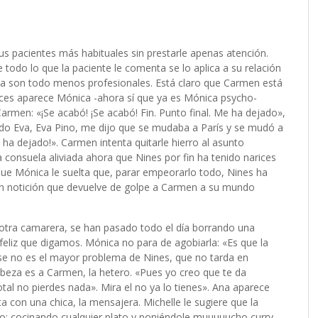
s pacientes más habituales sin prestarle apenas atención.
 todo lo que la paciente le comenta se lo aplica a su relación
ca son todo menos profesionales. Está claro que Carmen está
nces aparece Mónica -ahora sí que ya es Mónica psycho-
rmen: «¡Se acabó! ¡Se acabó! Fin. Punto final. Me ha dejado»,
do Eva, Eva Pino, me dijo que se mudaba a París y se mudó a
ha dejado!». Carmen intenta quitarle hierro al asunto
 consuela aliviada ahora que Nines por fin ha tenido narices
que Mónica le suelta que, parar empeorarlo todo, Nines ha
 Un notición que devuelve de golpe a Carmen a su mundo
a otra camarera, se han pasado todo el día borrando una
liz que digamos. Mónica no para de agobiarla: «Es que la
se no es el mayor problema de Nines, que no tarda en
cabeza es a Carmen, la hetero. «Pues yo creo que te da
otal no pierdes nada». Mira el no ya lo tienes». Ana aparece
 con una chica, la mensajera. Michelle le sugiere que la
mo: cocinando cualquier plato y poniéndole muuuuucho curry…