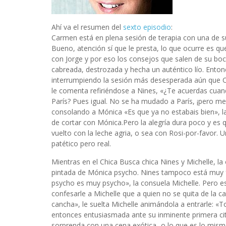
Ahí va el resumen del
sexto episodio
:
Carmen está en plena sesión de terapia con una de su
Bueno, atención sí que le presta, lo que ocurre es que
con Jorge y por eso los consejos que salen de su bo
cabreada, destrozada y hecha un auténtico lío. Ento
interrumpiendo la sesión más desesperada aún que Ca
le comenta refiriéndose a Nines, «¿Te acuerdas cuan
París? Pues igual. No se ha mudado a París, ¡pero me 
consolando a Mónica «Es que ya no estabais bien», la
de cortar con Mónica.Pero la alegría dura poco y es 
vuelto con la leche agria, o sea con Rosi-por-favor.
patético pero real.
Mientras en el Chica Busca chica Nines y Michelle, l
pintada de Mónica psycho. Nines tampoco está muy fe
psycho es muy psycho», la consuela Michelle. Pero e
confesarle a Michelle que a quien no se quita de la 
cancha», le suelta Michelle animándola a entrarle: «T
entonces entusiasmada ante su inminente primera cita
sorprenda con una cena exótica -o lo que es lo mis