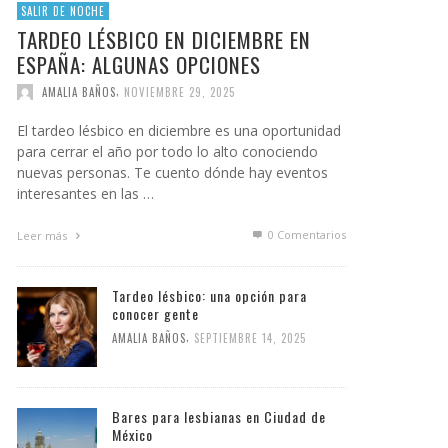
SALIR DE NOCHE
TARDEO LÉSBICO EN DICIEMBRE EN
ESPAÑA: ALGUNAS OPCIONES
,
AMALIA BAÑOS
NOVIEMBRE 29, 2025
El tardeo lésbico en diciembre es una oportunidad
para cerrar el año por todo lo alto conociendo
nuevas personas. Te cuento dónde hay eventos
interesantes en las …
0 Comentarios
Leer más
Tardeo lésbico: una opción para
conocer gente
,
AMALIA BAÑOS
SEPTIEMBRE 14, 2025
Bares para lesbianas en Ciudad de
México