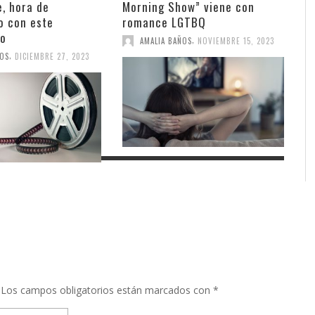
, hora de
Morning Show” viene con
o con este
romance LGTBQ
io
,
AMALIA BAÑOS
NOVIEMBRE 15, 2023
,
ÑOS
DICIEMBRE 27, 2023
Los campos obligatorios están marcados con
*