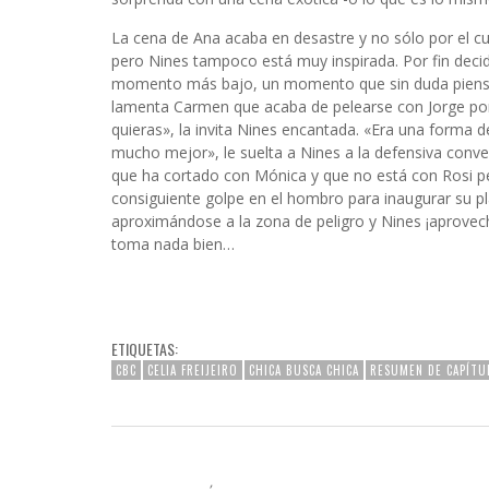
La cena de Ana acaba en desastre y no sólo por el cur
pero Nines tampoco está muy inspirada. Por fin decid
momento más bajo, un momento que sin duda piensa 
lamenta Carmen que acaba de pelearse con Jorge por 
quieras», la invita Nines encantada. «Era una forma 
mucho mejor», le suelta a Nines a la defensiva conven
que ha cortado con Mónica y que no está con Rosi pe
consiguiente golpe en el hombro para inaugurar su pl
aproximándose a la zona de peligro y Nines ¡aprovec
toma nada bien…
ETIQUETAS:
CBC
CELIA FREIJEIRO
CHICA BUSCA CHICA
RESUMEN DE CAPÍTU