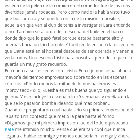
escena de la pelea de la comida en el comedor fue de las más
divertidas jamás rodadas. Pero como nadie la había visto tuvo
que buscar otra y se quedó con la de la misión imposible,
aquella en que van al club de tenis a investigar si Lara entiende
o no. También se acordó de la escena del baile en el barco
donde dijo que lo pasó fatal porque estaba bastante alto y
además hacía un frío horrible. Y también le encantó la escena en
que Dana está en el hospital después de ser operada y vienen a
verla todas. Una escena triste para nosotras pero de la que ella
guarda un muy grato recuerdo.
En cuanto a sus escenas con Leisha Erin dijo que se pasaban a
mayoría del tiempo improvisando sobre todo en las escenas
cómicas: «Por lo menos la mitad de lo que hacemos es
improvisado» dijo, «Leisha es más buena que yo siguiendo el
guión». Y eso incluye la escena a lo «9 semanas y media» en la
que se lo pasaron bomba ideando qué más probar…
Cuando le preguntaron cuál había sido su primera impresión del
reparto Erin contestó que metió la pata hasta el fondo:
«Digamos que mi primera impresión fue del todo equivocada.
Kate
me intimidó mucho. Pensé que era tan cool que nunca
llegaría a hablar conmigo y menos que sería mi amiga y ahora