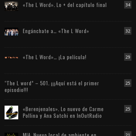
«The L Word». Lo + del capítulo final
34
Engánchate a… «The L Word»
32
«The L Word»… ¡La película!
29
“The L word” – 501. ¡¡¡Aquí está el primer
25
episodio!!!
«Berenjenales». Lo nuevo de Carme
25
Pollina y Ana Satchi en InOutRadio
MIA. Nuevo local de ambiente en
21