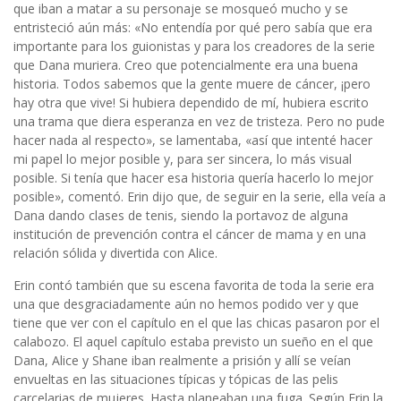
que iban a matar a su personaje se mosqueó mucho y se
entristeció aún más: «No entendía por qué pero sabía que era
importante para los guionistas y para los creadores de la serie
que Dana muriera. Creo que potencialmente era una buena
historia. Todos sabemos que la gente muere de cáncer, ¡pero
hay otra que vive! Si hubiera dependido de mí, hubiera escrito
una trama que diera esperanza en vez de tristeza. Pero no pude
hacer nada al respecto», se lamentaba, «así que intenté hacer
mi papel lo mejor posible y, para ser sincera, lo más visual
posible. Si tenía que hacer esa historia quería hacerlo lo mejor
posible», comentó. Erin dijo que, de seguir en la serie, ella veía a
Dana dando clases de tenis, siendo la portavoz de alguna
institución de prevención contra el cáncer de mama y en una
relación sólida y divertida con Alice.
Erin contó también que su escena favorita de toda la serie era
una que desgraciadamente aún no hemos podido ver y que
tiene que ver con el capítulo en el que las chicas pasaron por el
calabozo. El aquel capítulo estaba previsto un sueño en el que
Dana, Alice y Shane iban realmente a prisión y allí se veían
envueltas en las situaciones típicas y tópicas de las pelis
carcelarias de mujeres. Hasta planeaban una fuga. Según Erin la