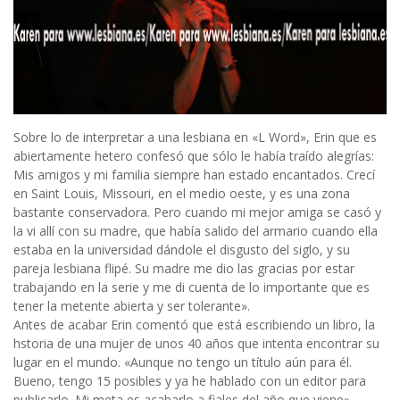
Sobre lo de interpretar a una lesbiana en «L Word», Erin que es
abiertamente hetero confesó que sólo le había traído alegrías:
Mis amigos y mi familia siempre han estado encantados. Crecí
en Saint Louis, Missouri, en el medio oeste, y es una zona
bastante conservadora. Pero cuando mi mejor amiga se casó y
la vi allí con su madre, que había salido del armario cuando ella
estaba en la universidad dándole el disgusto del siglo, y su
pareja lesbiana flipé. Su madre me dio las gracias por estar
trabajando en la serie y me di cuenta de lo importante que es
tener la metente abierta y ser tolerante».
Antes de acabar Erin comentó que está escribiendo un libro, la
hstoria de una mujer de unos 40 años que intenta encontrar su
lugar en el mundo. «Aunque no tengo un título aún para él.
Bueno, tengo 15 posibles y ya he hablado con un editor para
publicarlo. Mi meta es acabarlo a fiales del año que viene».