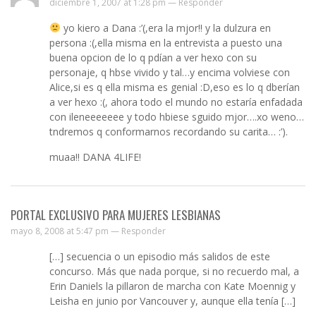
diciembre 1, 2007 at 1:28 pm —
Responder
yo kiero a Dana :’(,era la mjor!! y la dulzura en
persona :(,ella misma en la entrevista a puesto una
buena opcion de lo q pdían a ver hexo con su
personaje, q hbse vivido y tal…y encima volviese con
Alice,si es q ella misma es genial :D,eso es lo q dberían
a ver hexo :(, ahora todo el mundo no estaría enfadada
con ileneeeeeee y todo hbiese sguido mjor….xo weno…
tndremos q conformarnos recordando su carita… :’).
muaa!! DANA 4LIFE!
PORTAL EXCLUSIVO PARA MUJERES LESBIANAS
mayo 8, 2008 at 5:47 pm —
Responder
[…] secuencia o un episodio más salidos de este
concurso. Más que nada porque, si no recuerdo mal, a
Erin Daniels la pillaron de marcha con Kate Moennig y
Leisha en junio por Vancouver y, aunque ella tenía […]