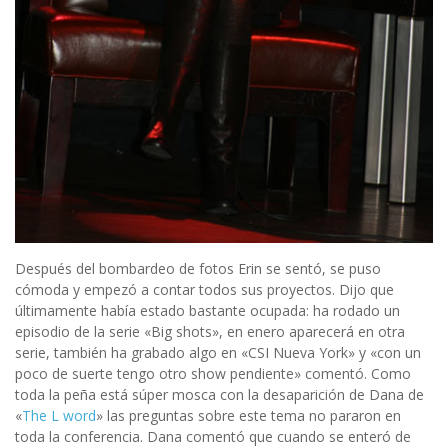
Después del bombardeo de fotos Erin se sentó, se puso
cómoda y empezó a contar todos sus proyectos. Dijo que
últimamente había estado bastante ocupada: ha rodado un
episodio de la serie «Big shots», en enero aparecerá en otra
serie, también ha grabado algo en «CSI Nueva York» y «con un
poco de suerte tengo otro show pendiente» comentó. Como
toda la peña está súper mosca con la desaparición de Dana de
«
The L word
» las preguntas sobre este tema no pararon en
toda la conferencia. Dana comentó que cuando se enteró de