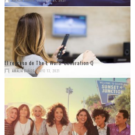
AMALIA BAÑOS
OCTUBRE 21, 2021
El regreso de The L Word: Generation Q
,
AMALIA BAÑOS
MAYO 13, 2021