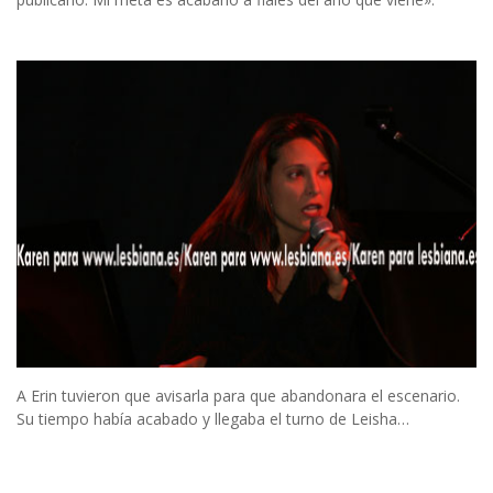
A Erin tuvieron que avisarla para que abandonara el escenario.
Su tiempo había acabado y llegaba el turno de Leisha…