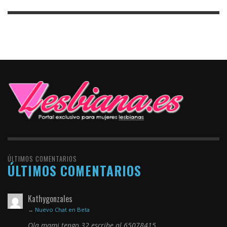
ÚLTIMOS COMENTARIOS
ÚLTIMOS COMENTARIOS
Kathygonzales
→
Nuevo Chat en Beta
Ola mami tengo 32 escribe al 65078415