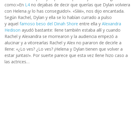
como:»En
L4
no dejabas de decir que querías que Dylan volviera
con Helena ¡y lo has conseguido!». «Síiiii», nos dijo encantada.
Según Rachel, Dylan y ella se lo habían currado a pulso
y aquel
famoso beso del Dinah Shore
entre ella y
Alexandra
Hedison
ayudó bastante: Ilene también estaba allí y cuando
Rachel y Alexandra se morrearon y la audiencia empezó a
alucinar y a vitorearlas Rachel y Alex no pararon de decirle a
Ilene: «¿Lo ves? ¿Lo ves? ¡Helena y Dylan tienen que volver a
estar juntas!». Por suerte parece que esta vez Ilene hizo caso a
las actrices…