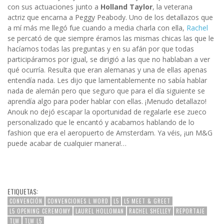
con sus actuaciones junto a
Holland Taylor
, la veterana
actriz que encarna a Peggy Peabody. Uno de los detallazos que
a mí más me llegó fue cuando a media charla con ella,
Rachel
se percató de que siempre éramos las mismas chicas las que le
hacíamos todas las preguntas y en su afán por que todas
participáramos por igual, se dirigió a las que no hablaban a ver
qué ocurría. Resulta que eran alemanas y una de ellas apenas
entendía nada. Les dijo que lamentablemente no sabía hablar
nada de alemán pero que seguro que para el día siguiente se
aprendía algo para poder hablar con ellas. ¡Menudo detallazo!
Anouk no dejó escapar la oportunidad de regalarle ese zueco
personalizado que le encantó y acabamos hablando de lo
fashion que era el aeropuerto de Amsterdam. Ya véis, ¡un M&G
puede acabar de cualquier manera!…
ETIQUETAS:
CONVENCIÓN
CONVENCIONES L WORD
L5
L5 MEET & GREET
L5 OPENING CEREMOMY
LAUREL HOLLOMAN
RACHEL SHELLEY
REPORTAJE
TLW
TLW L5