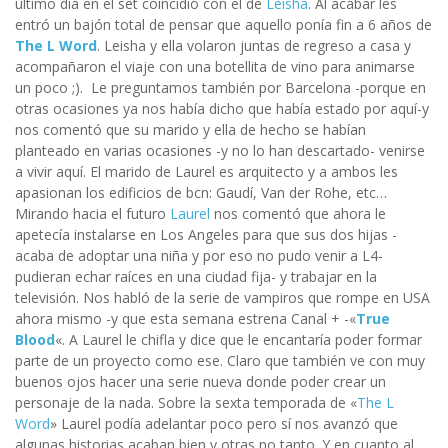
último día en el set coincidió con el de
Leisha
. Al acabar les
entró un bajón total de pensar que aquello ponía fin a 6 años de
The L Word
. Leisha y ella volaron juntas de regreso a casa y
acompañaron el viaje con una botellita de vino para animarse
un poco ;). Le preguntamos también por Barcelona -porque en
otras ocasiones ya nos había dicho que había estado por aquí-y
nos comentó que su marido y ella de hecho se habían
planteado en varias ocasiones -y no lo han descartado- venirse
a vivir aquí. El marido de Laurel es arquitecto y a ambos les
apasionan los edificios de bcn: Gaudí, Van der Rohe, etc…
Mirando hacia el futuro
Laurel
nos comentó que ahora le
apetecía instalarse en Los Angeles para que sus dos hijas -
acaba de adoptar una niña y por eso no pudo venir a L4-
pudieran echar raíces en una ciudad fija- y trabajar en la
televisión. Nos habló de la serie de vampiros que rompe en USA
ahora mismo -y que esta semana estrena Canal + -«
True
Blood
«. A Laurel le chifla y dice que le encantaría poder formar
parte de un proyecto como ese. Claro que también ve con muy
buenos ojos hacer una serie nueva donde poder crear un
personaje de la nada. Sobre la sexta temporada de «
The L
Word
» Laurel podía adelantar poco pero sí nos avanzó que
algunas historias acaban bien y otras no tanto. Y en cuanto al