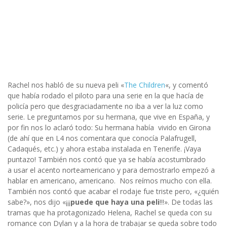
Rachel nos habló de su nueva peli «
The Children
«, y comentó
que había rodado el piloto para una serie en la que hacía de
policía pero que desgraciadamente no iba a ver la luz como
serie. Le preguntamos por su hermana, que vive en España, y
por fin nos lo aclaró todo: Su hermana había vivido en Girona
(de ahí que en L4 nos comentara que conocía Palafrugell,
Cadaqués, etc.) y ahora estaba instalada en Tenerife. ¡Vaya
puntazo! También nos contó que ya se había acostumbrado
a usar el acento norteamericano y para demostrarlo empezó a
hablar en americano, americano. Nos reímos mucho con ella.
También nos contó que acabar el rodaje fue triste pero, «¿quién
sabe?», nos dijo «¡¡¡
puede que haya una peli
!!!». De todas las
tramas que ha protagonizado Helena, Rachel se queda con su
romance con Dylan y a la hora de trabajar se queda sobre todo