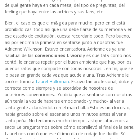
de qué gente haya en cada mesa, del tipo de preguntas, del
feeling que haya entre las actrices y sus fans, etc.
Bien, el caso es que el m&g da para mucho, pero en él está
prohibido casi todo así que una debe fiarse de su memoria y en
ese estado de excitación, cuesta recordarlo todo. Pero bueno,
así por encima la primera en sentarse junto a nosotras fue
Adrienne Wilkinson. Estuvo encantadora. Adrienne es ya una
habitual de las
convenciones L word
y es que tal y como nos
contó, le encanta repetir por el buen ambiente que hay, por los
buenos ratos que comparte con todas nosotras… en fin, que se
lo pasa en grande cada vez que acude a una. Tras Adrienne le
tocó el turno a
Laurel Holloman
. Estuvo tan profesional, dulce y
correcta como siempre y se acordaba de nosotras de
anteriores convenciones. Yo diría que al sentarse con nosotras
aún tenía la voz de haberse emocionado- y mucho- al ver a
tanta gente aclamándola en el main hall. «Esto es una locura»,
había gritado sobre el escenario unos minutos antes al ver a
tanta peña. No teníamos mucho tiempo, así que ¡atacamos a
saco! Le preguntamos sobre cómo sobrellevó el final de la serie.
Laurel nos contó que ese último día de rodaje fue durillo. Sú