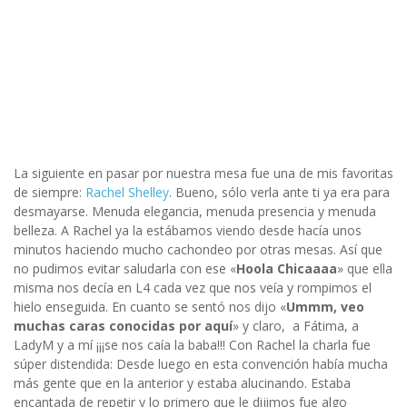
La siguiente en pasar por nuestra mesa fue una de mis favoritas
de siempre:
Rachel Shelley
. Bueno, sólo verla ante ti ya era para
desmayarse. Menuda elegancia, menuda presencia y menuda
belleza. A Rachel ya la estábamos viendo desde hacía unos
minutos haciendo mucho cachondeo por otras mesas. Así que
no pudimos evitar saludarla con ese «
Hoola Chicaaaa
» que ella
misma nos decía en L4 cada vez que nos veía y rompimos el
hielo enseguida. En cuanto se sentó nos dijo «
Ummm, veo
muchas caras conocidas por aquí
» y claro, a Fátima, a
LadyM y a mí ¡¡¡se nos caía la baba!!! Con Rachel la charla fue
súper distendida: Desde luego en esta convención había mucha
más gente que en la anterior y estaba alucinando. Estaba
encantada de repetir y lo primero que le dijimos fue algo