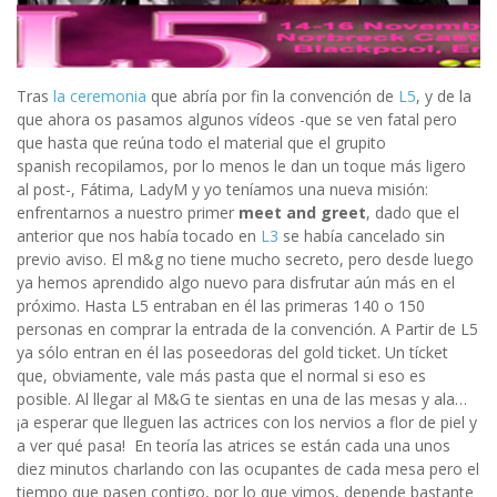
Tras
la ceremonia
que abría por fin la convención de
L5
, y de la
que ahora os pasamos algunos vídeos -que se ven fatal pero
que hasta que reúna todo el material que el grupito
spanish recopilamos, por lo menos le dan un toque más ligero
al post-, Fátima, LadyM y yo teníamos una nueva misión:
enfrentarnos a nuestro primer
meet and greet
, dado que el
anterior que nos había tocado en
L3
se había cancelado sin
previo aviso. El m&g no tiene mucho secreto, pero desde luego
ya hemos aprendido algo nuevo para disfrutar aún más en el
próximo. Hasta L5 entraban en él las primeras 140 o 150
personas en comprar la entrada de la convención. A Partir de L5
ya sólo entran en él las poseedoras del gold ticket. Un tícket
que, obviamente, vale más pasta que el normal si eso es
posible. Al llegar al M&G te sientas en una de las mesas y ala…
¡a esperar que lleguen las actrices con los nervios a flor de piel y
a ver qué pasa! En teoría las atrices se están cada una unos
diez minutos charlando con las ocupantes de cada mesa pero el
tiempo que pasen contigo, por lo que vimos, depende bastante