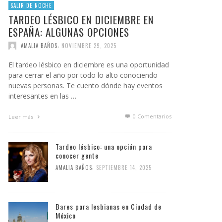
SALIR DE NOCHE
TARDEO LÉSBICO EN DICIEMBRE EN
ESPAÑA: ALGUNAS OPCIONES
,
AMALIA BAÑOS
NOVIEMBRE 29, 2025
El tardeo lésbico en diciembre es una oportunidad
para cerrar el año por todo lo alto conociendo
nuevas personas. Te cuento dónde hay eventos
interesantes en las …
0 Comentarios
Leer más
Tardeo lésbico: una opción para
conocer gente
,
AMALIA BAÑOS
SEPTIEMBRE 14, 2025
Bares para lesbianas en Ciudad de
México