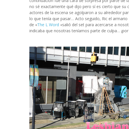
continuación fue una cara de sorpresa por parte de la 
no sé exactamente qué dijo pero sí es cierto que su 
actores de la escena se agolparon a su alrededor para 
lo que tenía que pasar… Acto seguido, Ric el armario
de «
The L Word
«salió del set para acercarse a noso
indicaba que nosotras teníamos parte de culpa… ¡por 