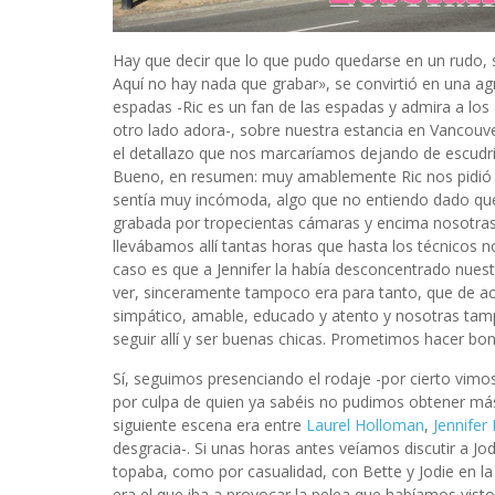
Hay que decir que lo que pudo quedarse en un rudo, s
Aquí no hay nada que grabar», se convirtió en una agr
espadas -Ric es un fan de las espadas y admira a los
otro lado adora-, sobre nuestra estancia en Vancouver
el detallazo que nos marcaríamos dejando de escudr
Bueno, en resumen: muy amablemente Ric nos pidió qu
sentía muy incómoda, algo que no entiendo dado que
grabada por tropecientas cámaras y encima nosotras 
llevábamos allí tantas horas que hasta los técnicos
caso es que a Jennifer la había desconcentrado nuest
ver, sinceramente tampoco era para tanto, que de 
simpático, amable, educado y atento y nosotras tamp
seguir allí y ser buenas chicas. Prometimos hacer bond
Sí, seguimos presenciando el rodaje -por cierto vimo
por culpa de quien ya sabéis no pudimos obtener más
siguiente escena era entre
Laurel Holloman
,
Jennifer
desgracia-. Si unas horas antes veíamos discutir a J
topaba, como por casualidad, con Bette y Jodie en l
era el que iba a provocar la pelea que habíamos vist