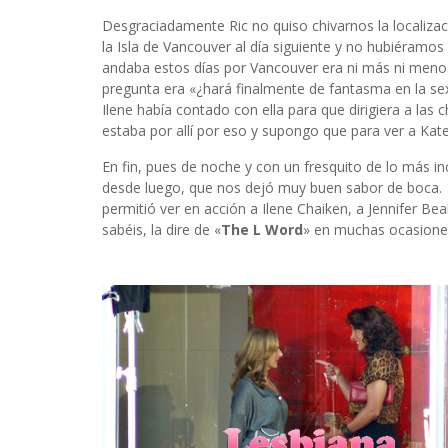
Desgraciadamente Ric no quiso chivarnos la localizac
la Isla de Vancouver al día siguiente y no hubiéramos
andaba estos días por Vancouver era ni más ni menos
pregunta era «¿hará finalmente de fantasma en la sext
Ilene había contado con ella para que dirigiera a las
estaba por allí por eso y supongo que para ver a Kat
En fin, pues de noche y con un fresquito de lo más inc
desde luego, que nos dejó muy buen sabor de boca. 
permitió ver en acción a Ilene Chaiken, a Jennifer Be
sabéis, la dire de «
The L Word
» en muchas ocasiones 