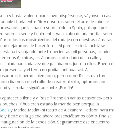
eco y hasta violento «por favor dispérsense, váyanse a casa.
adable charla entre Ric y nosotras sobre el arte de fabricar
 artesanos que las hacen sobre todo in Spain, país que por
, sobre la serie y finalmente, ya al cabo de una horita, sobre
iñar todos los movimientos del rodaje con nuestras cámaras.
e dejáramos de hacer fotos. Al parecer cierta actriz se
 estaba trabajando ante tropecientas mil personas, siendo
éramos 6, chicas, estábamos al otro lado de la calle y
 nos saludaban cada vez que pasábamos junto a ellos. Bueno el
ra presencia y el tema no podía continuar así. A
acosadoras tenemos bien poco, pero como Ric estuvo tan
oco íbamos con el rollo de crear mal rollo, optamos por
ad y el rodaje siguió adelante. ¡Por fin!
s aparecer a Ilene y a Rose Troche en varias ocasiones- pero
 pruebas. Y hubieran estado la mar de bien porque la
 Beals
y Marlee Matlin -ni rastro de Alexandra Hedison para mi
odie y Bette en la galería ahora presenciábamos cómo Tina se
a inauguración de la exposición. Seguramente ese encuentro
o rodar ua horita antes…