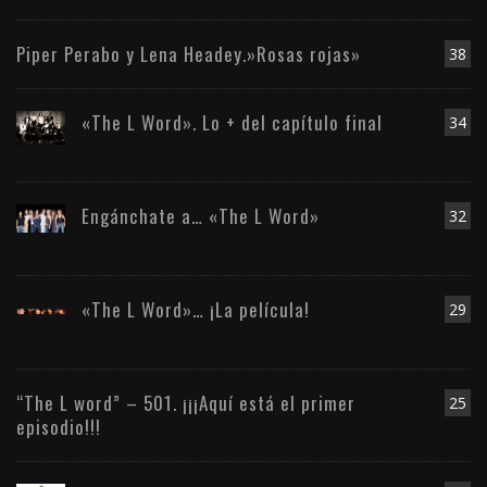
Piper Perabo y Lena Headey.»Rosas rojas»
38
«The L Word». Lo + del capítulo final
34
Engánchate a… «The L Word»
32
«The L Word»… ¡La película!
29
“The L word” – 501. ¡¡¡Aquí está el primer
25
episodio!!!