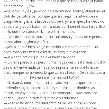
—Bueno… tú decías en tu mensaje que te ibas, que te quitabas
de en medio… ¿no?…
—Sí, y me voy a ir, pero no de este mundo. Mamá, abandono el
club de los católicos. Los que queráis seguir montados en el
tongo de la Iglesia, allá vosotros, pero yo me apeo. He decidido
apostatar y voy a hacer los trámites por Internet esta tarde. Eso
es lo que intentaba explicarte en mi mensaje.
La voz de la madre, mucho más luminosa y aguda de repente,
suena ahora a gloria y a felicidad.
—¡Ay, hija, qué bien! Yo ya me había puesto en lo peor… Un
poco más y me matas a mí de un ataque al corazón.
—¿En serio creías que iba a quitarme la vida?
—Eso me pareció, sí, pero no me hagas caso, esta vieja chocha
ya no entiende nada de nada. Lo importante es que tú estás
bien, aunque no apruebo lo que quieres hacer. ¿De verdad vas a
abandonar definitivamente el camino del Señor?
—Sí, mamá, nunca me ha interesado, ya sabes que siempre he
preferido seguir el camino de las señoras. Por donde ellas
pasan, yo voy detrás… Pero… Un momento… Vayamos por
partes… ¿Por qué creíste que iba a suicidarme?
—Ya te lo he dicho, malinterpreté tu mensaje, eso es todo…
—Me refiero al motivo por el que crees que iba a matarme.