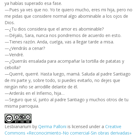
ya habías superado esa fase.
—Pues ya ves que no. Yo te quiero mucho, eres mi hija, pero no
me pidas que considere normal algo abominable a los ojos de
Dios.
—¿Tu dios considera que el amor es abominable?
—Déjalo, Sara, nunca nos pondremos de acuerdo en esto.
—Tienes razón. Anda, cuelga, vas a llegar tarde a misa.
—¿Vendrás a cenar?
—Vendré.
—¿Querrás ensalada para acompañar la tortilla de patatas y
cebolla?
—Querré, querré. Hasta luego, mamá. Saluda al padre Santiago
de mi parte y, sobre todo, si puedes evitarlo, no dejes que
ningún niño se arrodille delante de él.
—Arderás en el Infierno, hija…
—Seguro que sí, junto al padre Santiago y muchos otros de tu
misma parroquia.
Lesbianarium
by
Qerma Palloni
is licensed under a
Creative
Commons «Reconocimiento-No comercial-Sin obras derivadas»