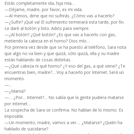
Estás completamente ida, hija mía…
—Déjame, madre, por favor, es mi vida.
—Al menos, dime que no sufrirás. ¿Cómo vas a hacerlo?
—¿Sufrir? ¡Qué va! El sufrimiento terminará esta tarde, por fin.
Le daré al botón y listo. Adiós para siempre.
—¿Al botón? ¿Qué botón? ¿Es que vas a hacerlo con gas,
metiendo la cabeza en el horno? Dios mío…
Por primera vez desde que se ha puesto al teléfono, Sara nota
que algo no va bien y que quizá, sólo quizá, ella y su madre
están hablando de cosas distintas.
—¿Qué cabeza ni qué horno? ¿Y eso del gas, a qué viene? ¿Te
encuentras bien, madre?… Voy a hacerlo por Internet. Será un
momento.
—…
—¿Mamá?
—… ¿Por… Internet?… No sabía que la gente pudiera matarse
por Internet…
La sospecha de Sara se confirma. No hablan de lo mismo. Es
imposible.
—Un momento, madre, vamos a ver…. ¿Matarse? ¿Quién ha
hablado de suicidarse?