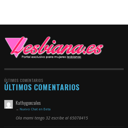
ÚLTIMOS COMENTARIOS
ÚLTIMOS COMENTARIOS
Kathygonzales
→
Nuevo Chat en Beta
Ola mami tengo 32 escribe al 65078415