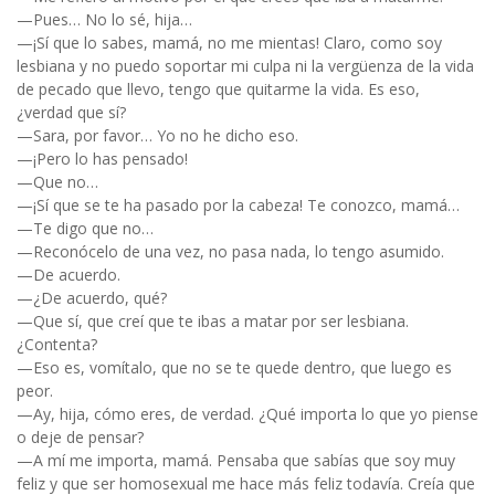
—Pues… No lo sé, hija…
—¡Sí que lo sabes, mamá, no me mientas! Claro, como soy
lesbiana y no puedo soportar mi culpa ni la vergüenza de la vida
de pecado que llevo, tengo que quitarme la vida. Es eso,
¿verdad que sí?
—Sara, por favor… Yo no he dicho eso.
—¡Pero lo has pensado!
—Que no…
—¡Sí que se te ha pasado por la cabeza! Te conozco, mamá…
—Te digo que no…
—Reconócelo de una vez, no pasa nada, lo tengo asumido.
—De acuerdo.
—¿De acuerdo, qué?
—Que sí, que creí que te ibas a matar por ser lesbiana.
¿Contenta?
—Eso es, vomítalo, que no se te quede dentro, que luego es
peor.
—Ay, hija, cómo eres, de verdad. ¿Qué importa lo que yo piense
o deje de pensar?
—A mí me importa, mamá. Pensaba que sabías que soy muy
feliz y que ser homosexual me hace más feliz todavía. Creía que