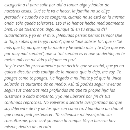
escogería a ti para salir por ahí a tomar algo y hablar de
nuestras cosas. Qué se le va a hacer, la familia no se elige,
¿verdad? Y cuando no se congenia, cuando no se está en la misma
onda, sólo queda tolerarse. Eso sí lo hemos hecho medianamente
bien, lo de tolerarnos, digo. Aunque tú en tu esquina del
cuadrilátero, y yo en el mío. ¡Menudas peleas hemos tenido! Que
si “hija, sabes que tengo razón”, que si “qué sabrás tú”, que si “sé
más que tú, porque soy tu madre y he vivido más y te digo que vas
por muy mal camino”, que si “mi camino es el que yo decido, no te
metas más en mi vida y déjame en paz”…
Hoy te escribo precisamente para decirte que se acabó, que ya no
quiero discutir más contigo de lo mismo, que lo dejo, me voy. Te
pongas como te pongas. He llegado a mi límite y sé que la única
solución es quitarme de en medio. Así, tú podrás seguir viviendo
según tus creencias más profundas sin que tu propia hija las
cuestione a cada momento, y yo me liberaré por fin de tus
continuos reproches. No volverás a sentirte avergonzada porque
soy diferente de ti y de los que son como tú. Abandono un club al
que nunca pedí pertenecer. Tú rellenaste mi inscripción sin
consultarme, pero seré yo quien la rompa. Voy a hacerlo hoy
mismo, dentro de un rato.