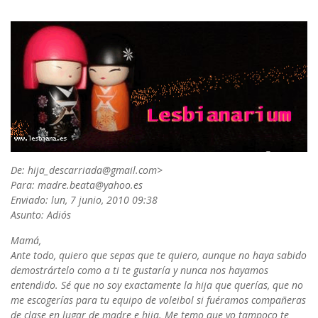
De: hija_descarriada@gmail.com>
Para: madre.beata@yahoo.es
Enviado: lun, 7 junio, 2010 09:38
Asunto: Adiós
Mamá,
Ante todo, quiero que sepas que te quiero, aunque no haya sabido
demostrártelo como a ti te gustaría y nunca nos hayamos
entendido. Sé que no soy exactamente la hija que querías, que no
me escogerías para tu equipo de voleibol si fuéramos compañeras
de clase en lugar de madre e hija. Me temo que yo tampoco te