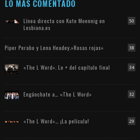
LO MÁS COMENTADO
Línea directa con Kate Moennig en
50
Lesbiana.es
Piper Perabo y Lena Headey.»Rosas rojas»
38
«The L Word». Lo + del capítulo final
34
Engánchate a… «The L Word»
32
«The L Word»… ¡La película!
29