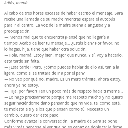
Adiós, mamá.
Al cabo de tres horas escasas de haber escrito el mensaje, Sara
recibe una llamada de su madre mientras espera el autobús
para ir al centro. La voz de la madre suena a angustia y a
preocupación.
—¡Menos mal que te encuentro! ¡Pensé que no llegaría a
tiempo! Acabo de leer tu mensaje… ¿Estás bien? Por favor, no
lo hagas, hija, tiene que haber otra solución…
—Hola, mamá. Estoy bien, mejor que nunca. Y sí, voy a hacerlo,
esta tarde sin falta.
—¿Esta tarde? Pero, ¿cómo puedes hablar de ello así, tan a la
ligera, como si se tratara de ir a por el pan?
—No veo por qué no, madre. Es un mero trámite, ahora estoy,
ahora ya no estoy.
—¡Hija, por favor! Ten un poco más de respeto hacia ti misma…
—Lo hago precisamente porque me respeto mucho y no quiero
seguir haciéndome daño pensando que mi vida, tal como está,
te molesta a ti y a los que piensan como tú. Necesito un
cambio, quiero dar este paso.
Conforme avanza la conversación, la madre de Sara se pone
más y más nerviosa al ver que no es capaz de doblegar la firme