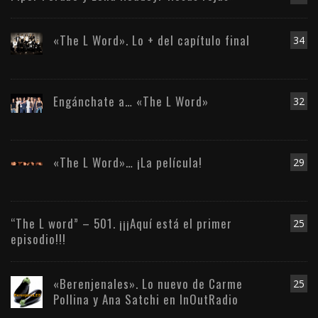
«The L Word». Lo + del capítulo final
34
Engánchate a… «The L Word»
32
«The L Word»… ¡La película!
29
“The L word” – 501. ¡¡¡Aquí está el primer
25
episodio!!!
«Berenjenales». Lo nuevo de Carme
25
Pollina y Ana Satchi en InOutRadio