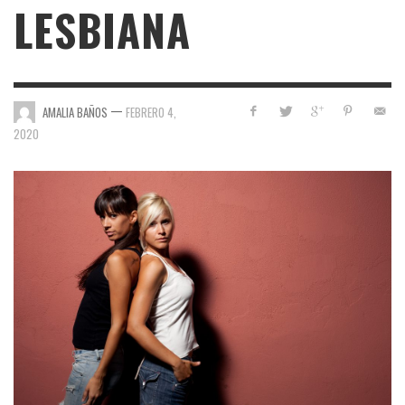
LESBIANA
—
AMALIA BAÑOS
FEBRERO 4,
2020