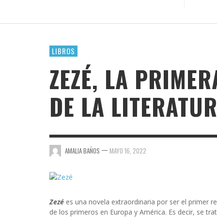
GOSSIP GAYRRRLS
BH 90210
BUSCANDO A SIMONE
LIBROS
CHICA BUSCA CHICA
ZEZÉ, LA PRIMER
CORTOS
DE LA LITERATU
DE CHICA EN CHICA
ENGÁNCHATE A…
ENSERIADA!
—
AMALIA BAÑOS
MAYO 16, 2022
EVDG
FAR OUT
GIMME SUGAR
Zezé
es una novela extraordinaria por ser el primer re
de los primeros en Europa y América. Es decir, se tra