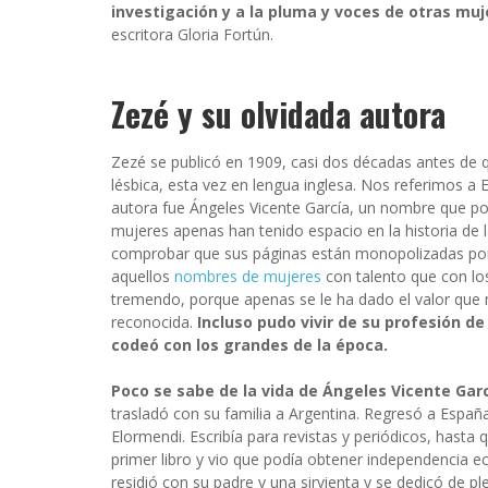
INFIDELS
investigación y a la pluma y voces de otras muj
escritora Gloria Fortún.
INFIELES
Zezé y su olvidada autora
Zezé se publicó en 1909, casi dos décadas antes de que
lésbica, esta vez en lengua inglesa. Nos referimos a 
autora fue Ángeles Vicente García, un nombre que p
mujeres apenas han tenido espacio en la historia de la
comprobar que sus páginas están monopolizadas por
aquellos
nombres de mujeres
con talento que con los
tremendo, porque apenas se le ha dado el valor que
reconocida.
Incluso pudo vivir de su profesión de
codeó con los grandes de la época.
Poco se sabe de la vida de Ángeles Vicente Garc
trasladó con su familia a Argentina. Regresó a Españ
Elormendi. Escribía para revistas y periódicos, hasta 
primer libro y vio que podía obtener independencia 
residió con su padre y una sirvienta y se dedicó de plen