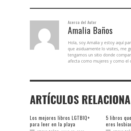
Acerca del Autor
Amalia Baños
Hola, soy Amalia y estoy aquí par
que asiduamente lo visites, me g
tengamos un sitio donde comparti
afecta como mujeres y como el c
ARTÍCULOS RELACION
Los mejores libros LGTBIQ+
5 libros qu
para leer en la playa
eres lesbia