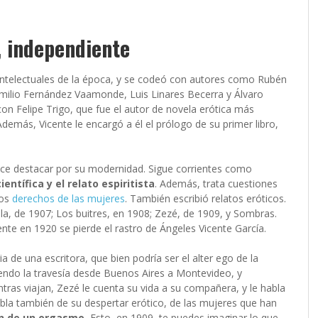
, independiente
s intelectuales de la época, y se codeó con autores como Rubén
ilio Fernández Vaamonde, Luis Linares Becerra y Álvaro
n Felipe Trigo, que fue el autor de novela erótica más
Además, Vicente le encargó a él el prólogo de su primer libro,
 hace destacar por su modernidad. Sigue corrientes como
ientífica y el relato espiritista
. Además, trata cuestiones
los
derechos de las mujeres
. También escribió relatos eróticos.
illa, de 1907; Los buitres, en 1908; Zezé, de 1909, y Sombras.
te en 1920 se pierde el rastro de Ángeles Vicente García.
a de una escritora, que bien podría ser el alter ego de la
iendo la travesía desde Buenos Aires a Montevideo, y
ras viajan, Zezé le cuenta su vida a su compañera, y le habla
bla también de su despertar erótico, de las mujeres que han
ón de un orgasmo.
Esto, en 1909, te puedes imaginar lo que