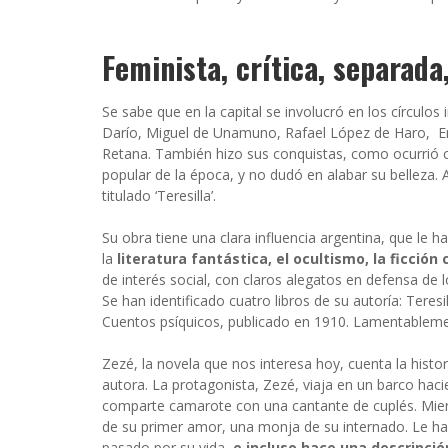
Feminista, crítica, separada
Se sabe que en la capital se involucró en los círculo
Darío, Miguel de Unamuno, Rafael López de Haro, Em
Retana. También hizo sus conquistas, como ocurrió co
popular de la época, y no dudó en alabar su belleza. 
titulado ‘Teresilla’.
Su obra tiene una clara influencia argentina, que le
la
literatura fantástica, el ocultismo, la ficción c
de interés social, con claros alegatos en defensa de 
Se han identificado cuatro libros de su autoría: Teres
Cuentos psíquicos, publicado en 1910. Lamentablemen
Zezé, la novela que nos interesa hoy, cuenta la histori
autora. La protagonista, Zezé, viaja en un barco hac
comparte camarote con una cantante de cuplés. Mient
de su primer amor, una monja de su internado. Le ha
pasado por su vida,
e incluso hace una descripci