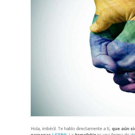
INFIDELS
INFIELES
Hola, imbécil. Te hablo directamente a ti,
que aún si
personas
LGTBQ
. La
homofobia
es una forma de
di