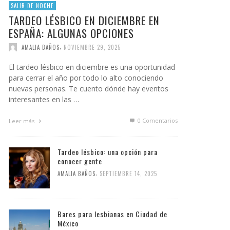
SALIR DE NOCHE
TARDEO LÉSBICO EN DICIEMBRE EN
ESPAÑA: ALGUNAS OPCIONES
,
AMALIA BAÑOS
NOVIEMBRE 29, 2025
El tardeo lésbico en diciembre es una oportunidad
para cerrar el año por todo lo alto conociendo
nuevas personas. Te cuento dónde hay eventos
interesantes en las …
0 Comentarios
Leer más
Tardeo lésbico: una opción para
conocer gente
,
AMALIA BAÑOS
SEPTIEMBRE 14, 2025
Bares para lesbianas en Ciudad de
México