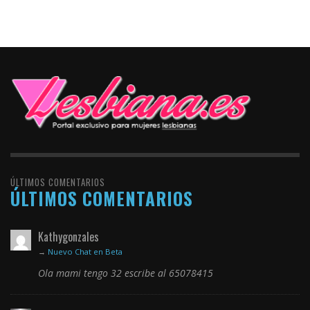
ÚLTIMOS COMENTARIOS
ÚLTIMOS COMENTARIOS
Kathygonzales
→
Nuevo Chat en Beta
Ola mami tengo 32 escribe al 65078415