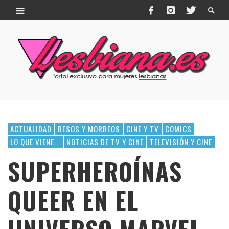
ACTUALIDAD
BESOS Y MORREOS
CINE Y TV
COMICS
LO QUE VIENE...
NOTICIAS DE TV Y CINE
TELEVISIÓN Y CINE
SUPERHEROÍNAS
QUEER EN EL