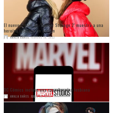
El nuevo tráiler de ‘Doctor Strange 2’ muestra a una
heroína lesbiana en acción
,
AMALIA BAÑOS
FEBRERO 18, 2022
DC Cómics incluye una superheroína lesbiana
,
AMALIA BAÑOS
JULIO 20, 2019