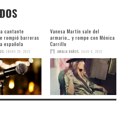
ADOS
 la cantante
Vanesa Martín sale del
ue rompió barreras
armario… y rompe con Mónica
ca española
Carrillo
,
,
ÑOS
ENERO 29, 2023
AMALIA BAÑOS
JULIO 6, 2022