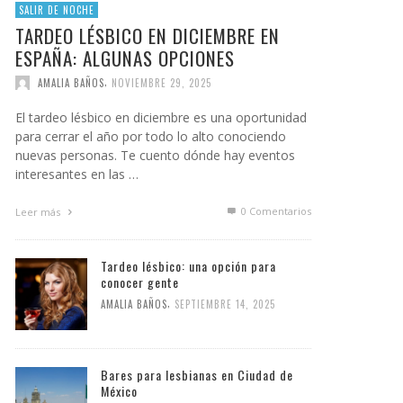
SALIR DE NOCHE
TARDEO LÉSBICO EN DICIEMBRE EN
ESPAÑA: ALGUNAS OPCIONES
,
AMALIA BAÑOS
NOVIEMBRE 29, 2025
El tardeo lésbico en diciembre es una oportunidad
para cerrar el año por todo lo alto conociendo
nuevas personas. Te cuento dónde hay eventos
interesantes en las …
0 Comentarios
Leer más
Tardeo lésbico: una opción para
conocer gente
,
AMALIA BAÑOS
SEPTIEMBRE 14, 2025
Bares para lesbianas en Ciudad de
México