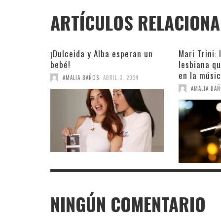
ARTÍCULOS RELACION
¡Dulceida y Alba esperan un
Mari Trini:
bebé!
lesbiana q
en la músi
,
AMALIA BAÑOS
ABRIL 3, 2024
AMALIA BA
NINGÚN COMENTARIO