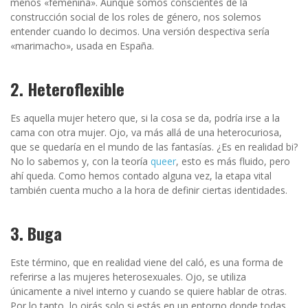
menos «femenina». Aunque somos conscientes de la
construcción social de los roles de género, nos solemos
entender cuando lo decimos. Una versión despectiva sería
«marimacho», usada en España.
2. Heteroflexible
Es aquella mujer hetero que, si la cosa se da, podría irse a la
cama con otra mujer. Ojo, va más allá de una heterocuriosa,
que se quedaría en el mundo de las fantasías. ¿Es en realidad bi?
No lo sabemos y, con la teoría
queer
, esto es más fluido, pero
ahí queda. Como hemos contado alguna vez, la etapa vital
también cuenta mucho a la hora de definir ciertas identidades.
3. Buga
Este término, que en realidad viene del caló, es una forma de
referirse a las mujeres heterosexuales. Ojo, se utiliza
únicamente a nivel interno y cuando se quiere hablar de otras.
Por lo tanto, lo oirás solo si estás en un entorno donde todas