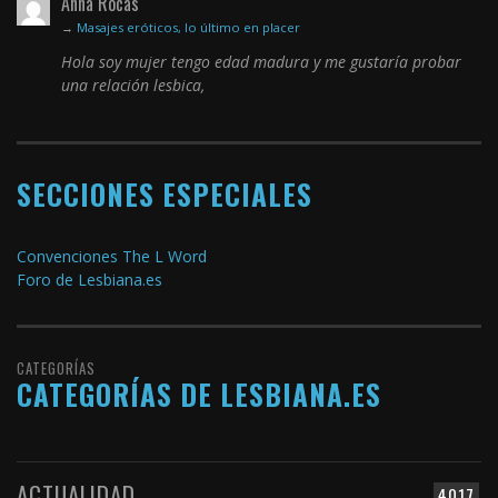
Anna Rocas
→
Masajes eróticos, lo último en placer
Hola soy mujer tengo edad madura y me gustaría probar
una relación lesbica,
SECCIONES ESPECIALES
Convenciones The L Word
Foro de Lesbiana.es
CATEGORÍAS
CATEGORÍAS DE LESBIANA.ES
ACTUALIDAD
4017