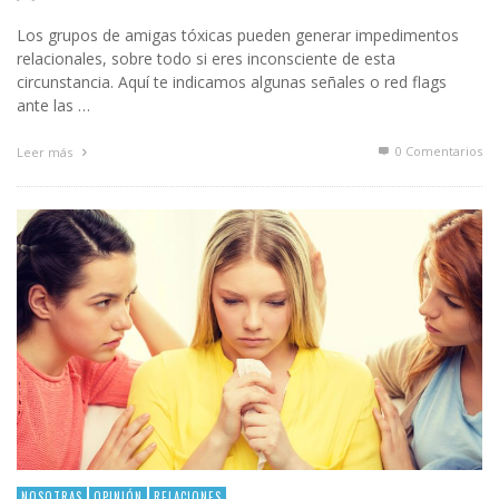
Los grupos de amigas tóxicas pueden generar impedimentos
relacionales, sobre todo si eres inconsciente de esta
circunstancia. Aquí te indicamos algunas señales o red flags
ante las …
0 Comentarios
Leer más
NOSOTRAS
OPINIÓN
RELACIONES