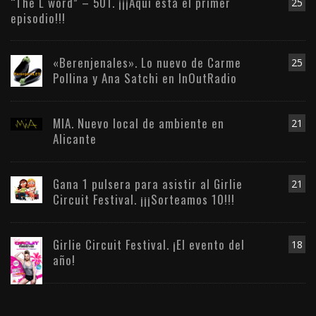
“The L word” – 501. ¡¡¡Aquí está el primer
25
episodio!!!
«Berenjenales». Lo nuevo de Carme
25
Pollina y Ana Satchi en InOutRadio
MIA. Nuevo local de ambiente en
21
Alicante
Gana 1 pulsera para asistir al Girlie
21
Circuit Festival. ¡¡¡Sorteamos 10!!!
Girlie Circuit Festival. ¡El evento del
18
año!