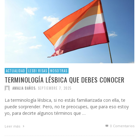
ACTUALIDAD
LESBI RISAS
NOSOTRAS
TERMINOLOGÍA LÉSBICA QUE DEBES CONOCER
,
AMALIA BAÑOS
SEPTIEMBRE 7, 2025
La terminología lésbica, si no estás familiarizada con ella, te
puede sorprender. Pero, no te preocupes, que para eso estoy
yo, para decirte algunos términos que …
0 Comentarios
Leer más