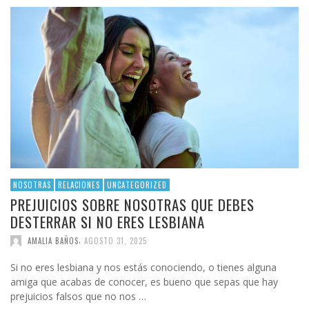
NOSOTRAS
RELACIONES
UNCATEGORIZED
PREJUICIOS SOBRE NOSOTRAS QUE DEBES
DESTERRAR SI NO ERES LESBIANA
,
AMALIA BAÑOS
AGOSTO 31, 2025
Si no eres lesbiana y nos estás conociendo, o tienes alguna
amiga que acabas de conocer, es bueno que sepas que hay
prejuicios falsos que no nos …