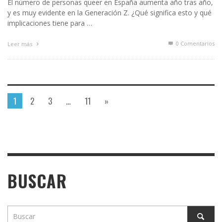
El número de personas queer en España aumenta año tras año,
y es muy evidente en la Generación Z. ¿Qué significa esto y qué
implicaciones tiene para …
0 Comentarios
Leer más
1
2
3
…
11
»
BUSCAR