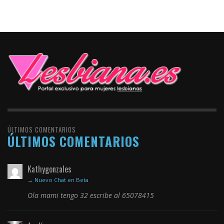
ÚLTIMOS COMENTARIOS
ÚLTIMOS COMENTARIOS
Kathygonzales
→
Nuevo Chat en Beta
Ola mami tengo 32 escribe al 65078415