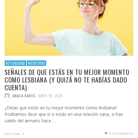
ACTUALIDAD
NOSOTRAS
SEÑALES DE QUE ESTÁS EN TU MEJOR MOMENTO
COMO LESBIANA (Y QUIZÁ NO TE HABÍAS DADO
CUENTA)
,
AMALIA BAÑOS
JUNIO 18, 2026
¿Dirías que estás en tu mejor momento como lesbiana?
Podríamos decir que sí si estás en una relación sana, si has
salido del armario hace …
0 Comentarios
Leer más