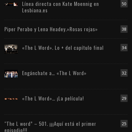
Línea directa con Kate Moennig en
50
Lesbiana.es
Piper Perabo y Lena Headey.»Rosas rojas»
38
«The L Word». Lo + del capítulo final
34
Engánchate a… «The L Word»
32
«The L Word»… ¡La película!
29
“The L word” – 501. ¡¡¡Aquí está el primer
25
episodio!!!