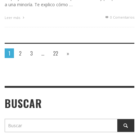
a una minoría. Te explico cómo …
0 Comentarios
Leer más
1
2
3
…
22
»
BUSCAR