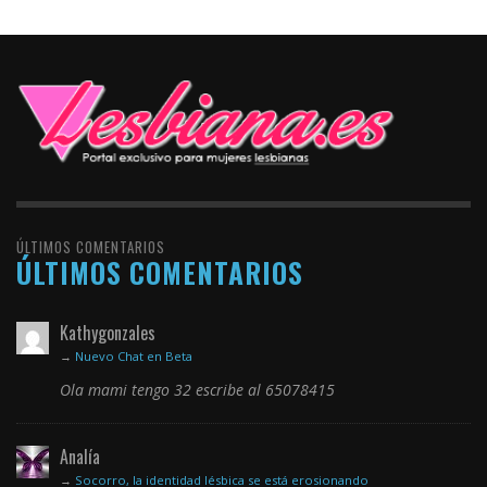
ÚLTIMOS COMENTARIOS
ÚLTIMOS COMENTARIOS
Kathygonzales
→
Nuevo Chat en Beta
Ola mami tengo 32 escribe al 65078415
Analía
→
Socorro, la identidad lésbica se está erosionando