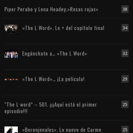
Piper Perabo y Lena Headey.»Rosas rojas»
38
«The L Word». Lo + del capítulo final
34
Engánchate a… «The L Word»
32
«The L Word»… ¡La película!
29
“The L word” – 501. ¡¡¡Aquí está el primer
25
episodio!!!
«Berenjenales». Lo nuevo de Carme
25