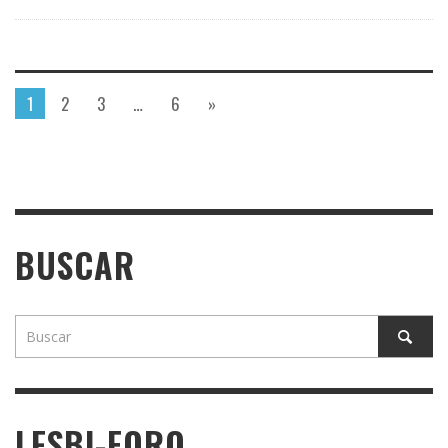
1
2
3
…
6
»
BUSCAR
LESBI-FORO