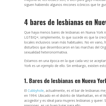
siguen habiendo algunos rincones icónicos que te gus
4 bares de lesbianas en Nue
Que haya menos bares de lesbianas en Nueva York no
LGTBIQ+; simplemente, lo que sucede es que la crecie
locales inclusivos sean más habituales. No en vano,
disturbios que desembocaron en las marchas del Orgu
sexualidad heteronormativa.
Estamos en una época en la que cada vez se aceptan 
York es un ejemplo de ello. Sin embargo, existen est
1. Bares de lesbianas en Nueva Yor
El
Cubbyhole
, actualmente, es el bar de lesbianas me
en 1994. Ubicado en el distrito de Manhattan, en el W
acogedor y es ideal para mujeres lesbianas y queer. S
presiones, es un buen lugar para ello.