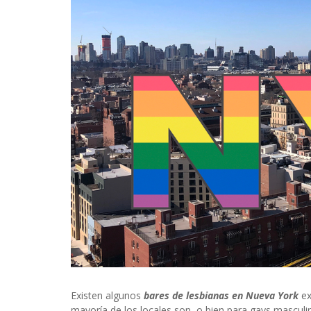
INFIDELS
INFIELES
Existen algunos
bares de lesbianas en Nueva York
ex
mayoría de los locales son, o bien para gays masculin