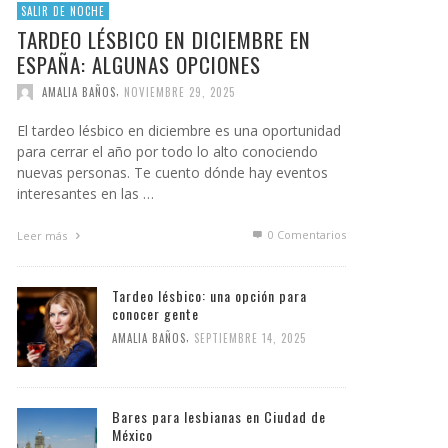
SALIR DE NOCHE
TARDEO LÉSBICO EN DICIEMBRE EN
ESPAÑA: ALGUNAS OPCIONES
,
AMALIA BAÑOS
NOVIEMBRE 29, 2025
El tardeo lésbico en diciembre es una oportunidad
para cerrar el año por todo lo alto conociendo
nuevas personas. Te cuento dónde hay eventos
interesantes en las …
0 Comentarios
Leer más
Tardeo lésbico: una opción para
conocer gente
,
AMALIA BAÑOS
SEPTIEMBRE 14, 2025
Bares para lesbianas en Ciudad de
México