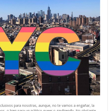
clusivos para nosotras, aunque, no te vamos a engañar, la
os, o bien para un público queer o gayfriendly. No obstante,