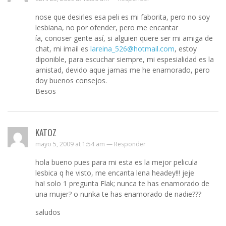
nose que desirles esa peli es mi faborita, pero no soy
lesbiana, no por ofender, pero me encantar
ía, conoser gente así, si alguien quere ser mi amiga de
chat, mi imail es
lareina_526@hotmail.com
, estoy
diponible, para escuchar siempre, mi espesialidad es la
amistad, devido aque jamas me he enamorado, pero
doy buenos consejos.
Besos
KATOZ
mayo 5, 2009 at 1:54 am —
Responder
hola bueno pues para mi esta es la mejor pelicula
lesbica q he visto, me encanta lena headey!!! jeje
ha! solo 1 pregunta Flak; nunca te has enamorado de
una mujer? o nunka te has enamorado de nadie???
saludos