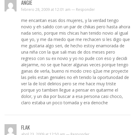
ANGIE
febrero 28, 2009 at 12:01 am —
Responder
me encantan esas dos mujeres, y la verdad tengo
novio y eh salido con un par de chikas pero hasta ahora
nada serio, porque mis chicas han tenido novio al igual
que yo, y me da miedo que me rechacen si les digo que
me gustaria algo seri, de hecho estoy enamorada de
una niña con la que sali mas de dos meses pero
regreso con su ex novio y yo no pude con eso y decidi
alejarme, no se que hacer algunas veces porque tengo
ganas de verla, bueno ni modo creo q2ue me proyecte
las pelis estan geniales no eh tenido la oportunodad de
ver la de lost delirios pero se me hace muy triste
porque yo tambien llegue a pensar en quitarme el
dolor, y un dia por buscar a esa persona casi choco,
claro estaba un poco tomada y era denoche
FLAK
abril 23, 2009 at 12:50 am —
Responder