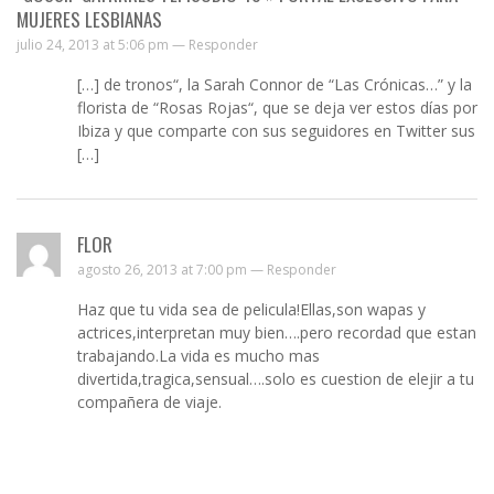
MUJERES LESBIANAS
julio 24, 2013 at 5:06 pm —
Responder
[…] de tronos“, la Sarah Connor de “Las Crónicas…” y la
florista de “Rosas Rojas“, que se deja ver estos días por
Ibiza y que comparte con sus seguidores en Twitter sus
[…]
FLOR
agosto 26, 2013 at 7:00 pm —
Responder
Haz que tu vida sea de pelicula!Ellas,son wapas y
actrices,interpretan muy bien….pero recordad que estan
trabajando.La vida es mucho mas
divertida,tragica,sensual….solo es cuestion de elejir a tu
compañera de viaje.