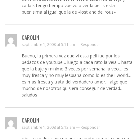
cada k tengo tiempo vuelvo a ver la peli k esta
buenisima al igual que la de «lost and delirous»
CAROLIN
septiembre 1, 2008 at 5:11 am —
Responder
Bueno, la primera vez que vi esta peli fue por los
pedazos de youtube… luego a cada rato la veia… hasta
que la baje y minimo 3 veces por semana la veo… es
muy fresca y no muy lesbiana como lo es the l world…
es mas fresca y trata del verdadero amor… algo que
mucho de nosotros quisiera conseguir de verdad….
saludos
CAROLIN
septiembre 1, 2008 at 5:13 am —
Responder
ojo… qice decir que no es tan fuerte como la serie de