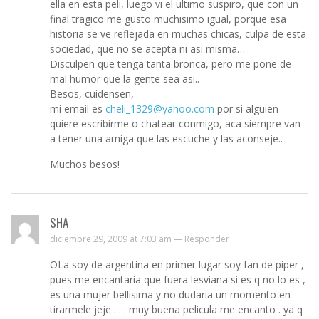
ella en esta peli, luego vi el ultimo suspiro, que con un
final tragico me gusto muchisimo igual, porque esa
historia se ve reflejada en muchas chicas, culpa de esta
sociedad, que no se acepta ni asi misma…
Disculpen que tenga tanta bronca, pero me pone de
mal humor que la gente sea asi..
Besos, cuidensen,
mi email es
cheli_1329@yahoo.com
por si alguien
quiere escribirme o chatear conmigo, aca siempre van
a tener una amiga que las escuche y las aconseje..
Muchos besos!
SHA
diciembre 29, 2009 at 7:03 am —
Responder
OLa soy de argentina en primer lugar soy fan de piper ,
pues me encantaria que fuera lesviana si es q no lo es ,
es una mujer bellisima y no dudaria un momento en
tirarmele jeje . . . muy buena pelicula me encanto . ya q