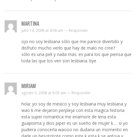
MARTINA
julio 14, 2008 at 4:58 am —
Responder
ojo no soy lesbiana sólo que me parece divertido y
disfruto mucho verlo que hay de malo no cree?
sólo es una peli y nada más. es para los que piensa que
toda las que los ven son lesbiana. bye
MIRIAM
agosto 3, 2008 at 6:03 am —
Responder
hola: yo soy de mexico y soy lesbiana muy lesbiana y
wao k me dejaron perpleja con esta magica historia
esta super romantica me enamore de lena esta
guapisima y dios piper es un sueño de mujer k…. si yo
pudiera conocerla waooo no dudaria un momento en
darle un besototote como este k esta k se antoja y