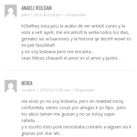
ANAELI ROLDAN
julio 7, 2010 at 6:24 pm —
Responder
hOla!!hey esta peLi la acabo de ver antieR Lunes y la
volvi a veR ayeR, me encanto!!! la veRia todos los dias,
geniales las actuaciones y la historia qe decir!!! wow!! es
mi peli favoRita!!!
y no soy lesbiana pero me encanta…
sean felices chavas!!! el amor es el amor y punto…
NORA
octubre 7, 2010 at 12:03 am —
Responder
ola xicas yo no soy lesbiana, pero en realidad estoy
confundida, siento cosas por amigas k yo flipo.. pero
los xikos tamen me gustan y no se estoy super
rallada…
y e escrito esto pork necesitaba contarlo a alguien asi k
gracias por star ahi…