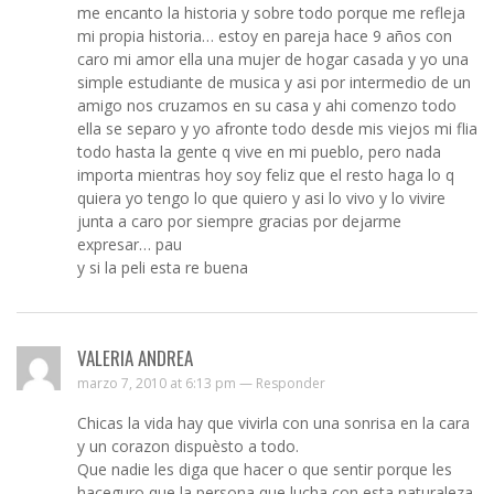
me encanto la historia y sobre todo porque me refleja
mi propia historia… estoy en pareja hace 9 años con
caro mi amor ella una mujer de hogar casada y yo una
simple estudiante de musica y asi por intermedio de un
amigo nos cruzamos en su casa y ahi comenzo todo
ella se separo y yo afronte todo desde mis viejos mi flia
todo hasta la gente q vive en mi pueblo, pero nada
importa mientras hoy soy feliz que el resto haga lo q
quiera yo tengo lo que quiero y asi lo vivo y lo vivire
junta a caro por siempre gracias por dejarme
expresar… pau
y si la peli esta re buena
VALERIA ANDREA
marzo 7, 2010 at 6:13 pm —
Responder
Chicas la vida hay que vivirla con una sonrisa en la cara
y un corazon dispuèsto a todo.
Que nadie les diga que hacer o que sentir porque les
haceguro que la persona que lucha con esta naturaleza