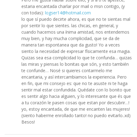
estaria encantada charlar por mail o msn contigo, (y
con todas):
logser14@hotmail.com
lo que sí puedo decirte ahora, es que no te sientas mal
por sentir lo que sientes. las chicas, en general, y
cuando hacemos una ínima amistad, nos entendemos
muy bien, y hay mucha complicidad, que se da de
manera tan espontanea que da gusto! Yo a veces
siento la necesidad de expresar físicamente esa magia.
Quizas sea esa complicidad lo que te confunda… quizas
las miras y piensas lo bonitas que són, y esto también
te confunde… Nosé si quieres contarmelo me
encantaria, y así intercambiamos la experiencia. Pero
en fin, que mi consejo es: que no te asuste ni te haga
sentir mal estar confundida. Quédate con lo bonito que
es sentir algo hacia alguien, y lo interesante que és que
a tu corazón le pasen cosas que estan por descubrir…!
yo, estoy encantada, de que me encanten las mujeres!
(siento haberme enrollado tanto! no puedo evitarlo..xd)
Besos!