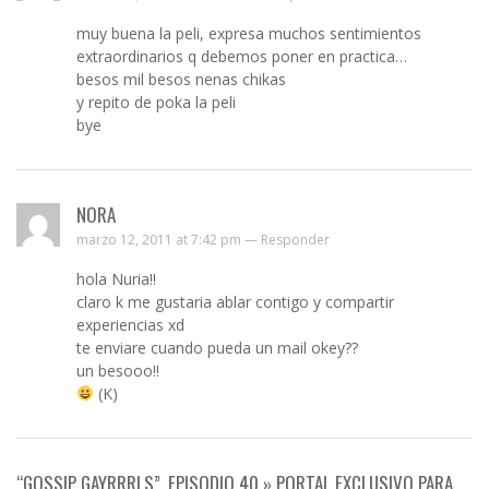
muy buena la peli, expresa muchos sentimientos
extraordinarios q debemos poner en practica…
besos mil besos nenas chikas
y repito de poka la peli
bye
NORA
marzo 12, 2011 at 7:42 pm —
Responder
hola Nuria!!
claro k me gustaria ablar contigo y compartir
experiencias xd
te enviare cuando pueda un mail okey??
un besooo!!
(K)
“GOSSIP GAYRRRLS”. EPISODIO 40 » PORTAL EXCLUSIVO PARA