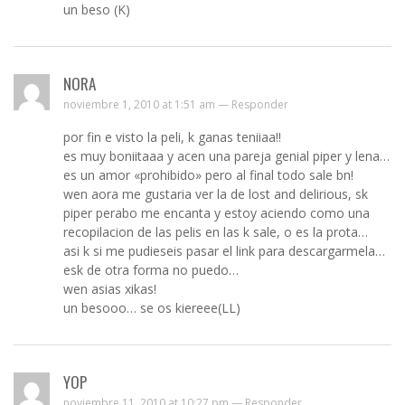
un beso (K)
NORA
noviembre 1, 2010 at 1:51 am —
Responder
por fin e visto la peli, k ganas teniiaa!!
es muy boniitaaa y acen una pareja genial piper y lena…
es un amor «prohibido» pero al final todo sale bn!
wen aora me gustaria ver la de lost and delirious, sk
piper perabo me encanta y estoy aciendo como una
recopilacion de las pelis en las k sale, o es la prota…
asi k si me pudieseis pasar el link para descargarmela…
esk de otra forma no puedo…
wen asias xikas!
un besooo… se os kiereee(LL)
YOP
noviembre 11, 2010 at 10:27 pm —
Responder