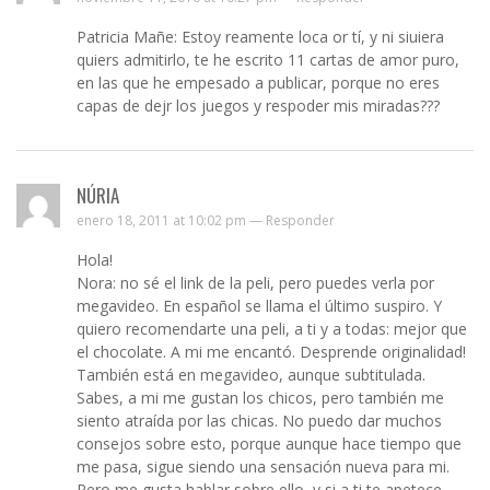
Patricia Mañe: Estoy reamente loca or tí, y ni siuiera
quiers admitirlo, te he escrito 11 cartas de amor puro,
en las que he empesado a publicar, porque no eres
capas de dejr los juegos y respoder mis miradas???
NÚRIA
enero 18, 2011 at 10:02 pm —
Responder
Hola!
Nora: no sé el link de la peli, pero puedes verla por
megavideo. En español se llama el último suspiro. Y
quiero recomendarte una peli, a ti y a todas: mejor que
el chocolate. A mi me encantó. Desprende originalidad!
También está en megavideo, aunque subtitulada.
Sabes, a mi me gustan los chicos, pero también me
siento atraída por las chicas. No puedo dar muchos
consejos sobre esto, porque aunque hace tiempo que
me pasa, sigue siendo una sensación nueva para mi.
Pero me gusta hablar sobre ello, y si a ti te apetece,