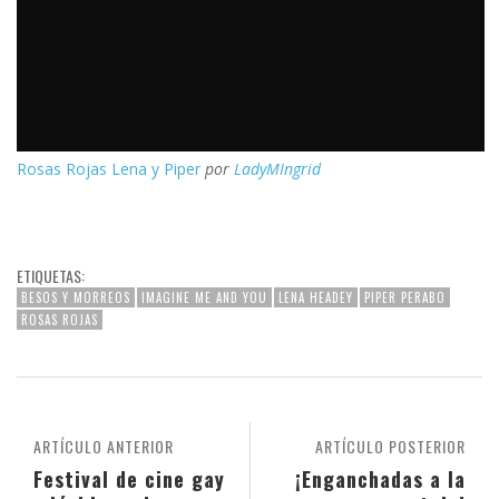
Rosas Rojas Lena y Piper
por
LadyMIngrid
ETIQUETAS:
BESOS Y MORREOS
IMAGINE ME AND YOU
LENA HEADEY
PIPER PERABO
ROSAS ROJAS
ARTÍCULO ANTERIOR
ARTÍCULO POSTERIOR
Festival de cine gay
¡Enganchadas a la