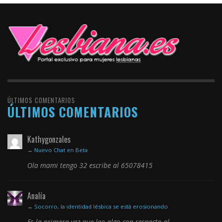
ÚLTIMOS COMENTARIOS
ÚLTIMOS COMENTARIOS
Kathygonzales
→
Nuevo Chat en Beta
Ola mami tengo 32 escribe al 65078415
Analía
→
Socorro, la identidad lésbica se está erosionando
Es la primera vez que leo algo con respecto al