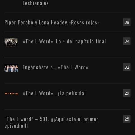
Lesbiana.es
Piper Perabo y Lena Headey.»Rosas rojas»
38
«The L Word». Lo + del capítulo final
34
Engánchate a… «The L Word»
32
«The L Word»… ¡La película!
29
“The L word” – 501. ¡¡¡Aquí está el primer
25
episodio!!!