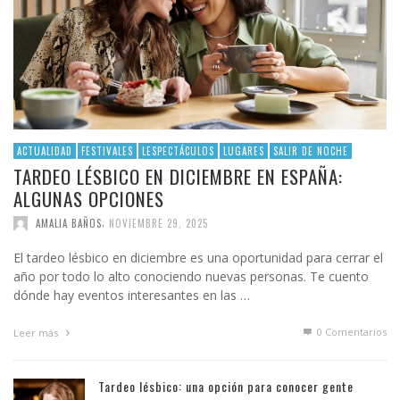
ACTUALIDAD
FESTIVALES
LESPECTÁCULOS
LUGARES
SALIR DE NOCHE
TARDEO LÉSBICO EN DICIEMBRE EN ESPAÑA:
ALGUNAS OPCIONES
,
AMALIA BAÑOS
NOVIEMBRE 29, 2025
El tardeo lésbico en diciembre es una oportunidad para cerrar el
año por todo lo alto conociendo nuevas personas. Te cuento
dónde hay eventos interesantes en las …
0 Comentarios
Leer más
Tardeo lésbico: una opción para conocer gente