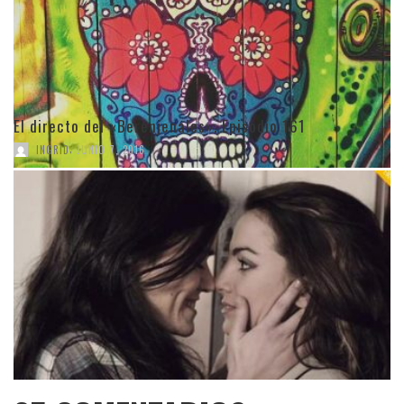
El directo del «Berenjenales». Episodio 161
,
INGRID
JUNIO 7, 2016