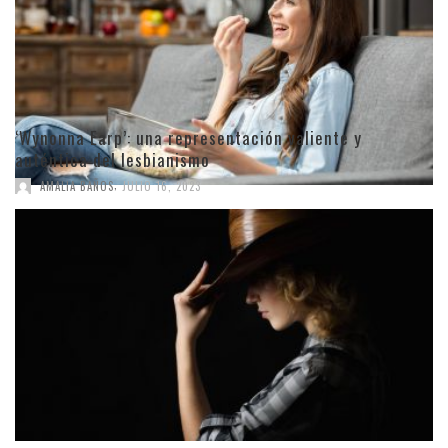
‘Wynonna Earp’: una representación valiente y
auténtica del lesbianismo
,
AMALIA BAÑOS
JULIO 16, 2023