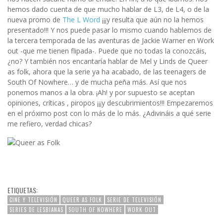
hemos dado cuenta de que mucho hablar de L3, de L4, o de la
nueva promo de
The L Word
¡¡¡y resulta que aún no la hemos
presentado!!! Y nos puede pasar lo mismo cuando hablemos de
la tercera temporada de las aventuras de Jackie Warner en Work
out -que me tienen flipada-. Puede que no todas la conozcáis,
¿no? Y también nos encantaría hablar de Mel y Linds de Queer
as folk, ahora que la serie ya ha acabado, de las teenagers de
South Of Nowhere… y de mucha peña más. Así que nos
ponemos manos a la obra. ¡Ah! y por supuesto se aceptan
opiniones, críticas , piropos ¡¡¡y descubrimientos!!! Empezaremos
en el próximo post con lo más de lo más. ¿Adivináis a qué serie
me refiero, verdad chicas?
ETIQUETAS:
CINE Y TELEVISIÓN
QUEER AS FOLK
SERIE DE TELEVISIÓN
SERIES DE LESBIANAS
SOUTH OF NOWHERE
WORK OUT