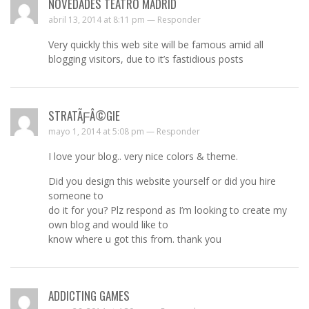
NOVEDADES TEATRO MADRID
abril 13, 2014 at 8:11 pm —
Responder
Very quickly this web site will be famous amid all
blogging visitors, due to it’s fastidious posts
STRATÃƑÂ©GIE
mayo 1, 2014 at 5:08 pm —
Responder
I love your blog.. very nice colors & theme.
Did you design this website yourself or did you hire
someone to
do it for you? Plz respond as I’m looking to create my
own blog and would like to
know where u got this from. thank you
ADDICTING GAMES