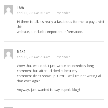
TAFA
abril 12, 2014 at 2:16 am —
Responder
Hi there to all, it’s really a fastidious for me to pay a visit
this
website, it includes important Information.
MAKA
abril 13, 2014 at 5:34 am —
Responder
Wow that was odd. I just wrote an incredibly long
comment but after I clicked submit my
comment didn’t show up. Grrrr… well I’m not writing all
that over again.
Anyway, just wanted to say superb blog!