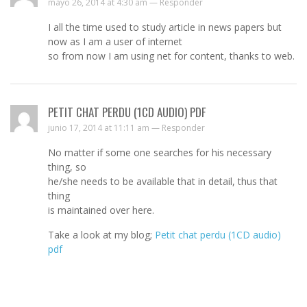
mayo 26, 2014 at 4:30 am —
Responder
I all the time used to study article in news papers but
now as I am a user of internet
so from now I am using net for content, thanks to web.
PETIT CHAT PERDU (1CD AUDIO) PDF
junio 17, 2014 at 11:11 am —
Responder
No matter if some one searches for his necessary
thing, so
he/she needs to be available that in detail, thus that
thing
is maintained over here.
Take a look at my blog;
Petit chat perdu (1CD audio)
pdf