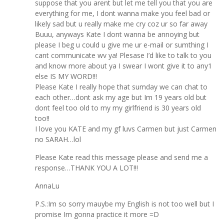
suppose that you arent but let me tell you that you are
everything for me, I dont wanna make you feel bad or
likely sad but u really make me cry coz ur so far away
Buuu, anyways Kate I dont wanna be annoying but
please I beg u could u give me ur e-mail or sumthing I
cant communicate wv ya! Plesase I’d like to talk to you
and know more about ya I swear I wont give it to any1
else IS MY WORD!!!
Please Kate I really hope that sumday we can chat to
each other…dont ask my age but Im 19 years old but
dont feel too old to my my girlfriend is 30 years old
too!!
I love you KATE and my gf luvs Carmen but just Carmen
no SARAH…lol
Please Kate read this message please and send me a
response…THANK YOU A LOT!!!
AnnaLu
P.S.:Im so sorry mauybe my English is not too well but I
promise Im gonna practice it more =D