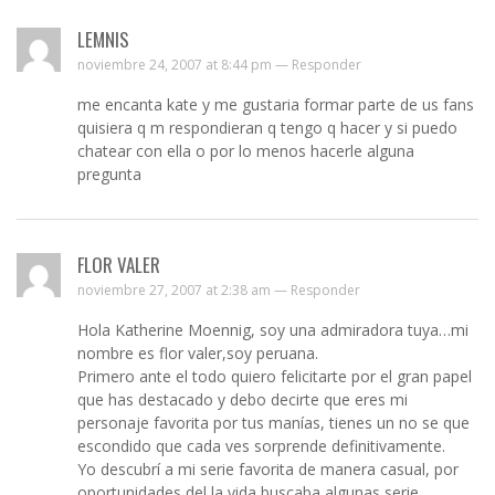
LEMNIS
noviembre 24, 2007 at 8:44 pm —
Responder
me encanta kate y me gustaria formar parte de us fans
quisiera q m respondieran q tengo q hacer y si puedo
chatear con ella o por lo menos hacerle alguna
pregunta
FLOR VALER
noviembre 27, 2007 at 2:38 am —
Responder
Hola Katherine Moennig, soy una admiradora tuya…mi
nombre es flor valer,soy peruana.
Primero ante el todo quiero felicitarte por el gran papel
que has destacado y debo decirte que eres mi
personaje favorita por tus manías, tienes un no se que
escondido que cada ves sorprende definitivamente.
Yo descubrí a mi serie favorita de manera casual, por
oportunidades del la vida buscaba algunas serie