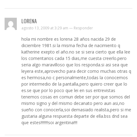
LORENA
agosto 13, 2009 at 3:29 am —
Responder
hola mi nombre es lorena 28 años nacida 29 de
diciembre 1981.si la misma fecha de nacimiento q
katherine exepto el año.no se si sera cierto que ella lee
los comentarios cada 15 dias,me cuesta creerlo.pero
seria algo maravilloso que los responda.si asi sea que
leyera este,aprovecho para decir como muchas otras q
es hermosa,no c personalmente,todas la conocemos
por intermedio de la pantalla,pero quiero creer que lo
es.se que por lo poco que lei en sus entrevistas
tenemos cosas en comun debe ser por que somos del
mismo signo y del mismo decanato pero aun asi,no
sueño con conocerla,soi demasiado realista,pero si me
gustaria alguna respuesta departe de ella.bss dnd sea
que estes!!!!!!!!soi argentina!!!!