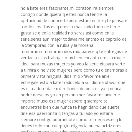
hola kate eres fascinante,mi corazon ira siempre
contigo donde quiera q estes nunca tendre la
oprtunidad de conocerte.pero estare en ti xq te pensare
toodos los dias.es q eres lo mas lindo todo de ti me
gusta se q en la realidad no seras asi como en la
serie,seras aun mejor todavia.me encnto es capitulo de
la 5temporad con la rubia y la morena
mmmmmmmmmmm dios mio parece q te entregas de
verdad a ellas trabajas muy bien encanto eres la mujer
ideal para muxas mujeres yo veo la serie xti,para verte
a ti.mira q he visto mujeres pero como tu q enamoras a
primera vista ninguna. dios mio xfavor melanie
entregale esto a kate traducelo a su idioma xfavor que
es q la adoro dale mil millones de besitos ya q nunca
podre darselos yo en persona.por favor melanie me
importa muxo esa mujer espero q siempre te
encunetres bien que nunca te hagn daño.que suerte
tine esa paersonita q tengas a tu lado yo estaria
siempre contigo adorandote como te mereces.esq lo
tienes todo car, cuerpo,inteligencia,buena actriz eres
perfecta nunca lo olvides hasta tu voz me encata que