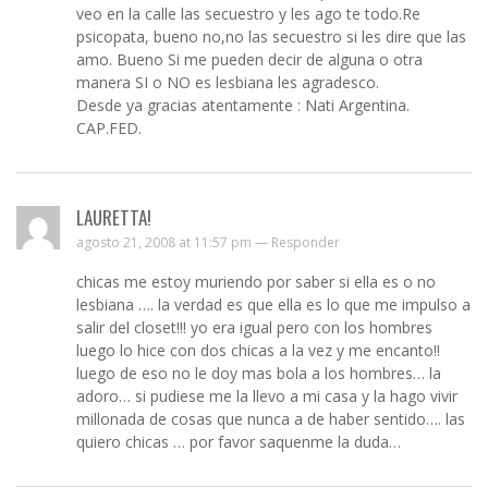
veo en la calle las secuestro y les ago te todo.Re
psicopata, bueno no,no las secuestro si les dire que las
amo. Bueno Si me pueden decir de alguna o otra
manera SI o NO es lesbiana les agradesco.
Desde ya gracias atentamente : Nati Argentina.
CAP.FED.
LAURETTA!
agosto 21, 2008 at 11:57 pm —
Responder
chicas me estoy muriendo por saber si ella es o no
lesbiana …. la verdad es que ella es lo que me impulso a
salir del closet!!! yo era igual pero con los hombres
luego lo hice con dos chicas a la vez y me encanto!!
luego de eso no le doy mas bola a los hombres… la
adoro… si pudiese me la llevo a mi casa y la hago vivir
millonada de cosas que nunca a de haber sentido…. las
quiero chicas … por favor saquenme la duda…