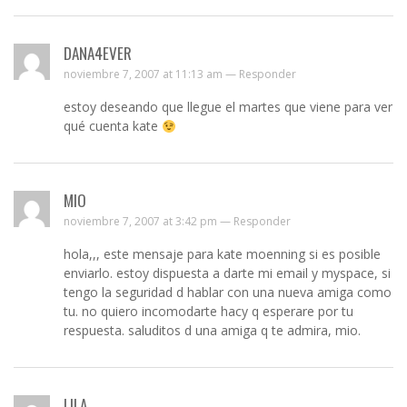
DANA4EVER
noviembre 7, 2007 at 11:13 am —
Responder
estoy deseando que llegue el martes que viene para ver
qué cuenta kate
MIO
noviembre 7, 2007 at 3:42 pm —
Responder
hola,,, este mensaje para kate moenning si es posible
enviarlo. estoy dispuesta a darte mi email y myspace, si
tengo la seguridad d hablar con una nueva amiga como
tu. no quiero incomodarte hacy q esperare por tu
respuesta. saluditos d una amiga q te admira, mio.
LILA