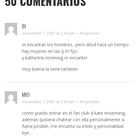
50
COMENTARIOS
BI
noviembre 7, 2007 at 2:34 am —
Responder
m encantan los hombres.. pero desd hace un tiempo
hay mujeres en las q m fijo.
y katherine moennig m encanto!
muy buena la serie tambien
MIO
noviembre 7, 2007 at 3:26 am —
Responder
como puedo entrar en el fan club d kate moenning,
ademas quisiera chatear con ella personalmente si
fuera posible, me encanta su estilo y personalidad.
bye…