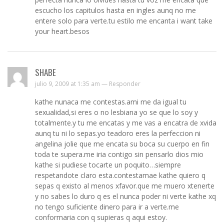
escucho los capitulos hasta en ingles aunq no me
entere solo para verte.tu estilo me encanta i want take
your heart.besos
SHABE
julio 9, 2009 at 1:35 am —
Responder
kathe nunaca me contestas.ami me da igual tu
sexualidad,si eres o no lesbiana yo se que lo soy y
totalmente.y tu me encatas y me vas a encatra de xvida
aunq tu ni lo sepas.yo teadoro eres la perfeccion ni
angelina jolie que me encata su boca su cuerpo en fin
toda te supera.me iria contigo sin pensarlo dios mio
kathe si pudiese tocarte un poquito…siempre
respetandote claro esta.contestamae kathe quiero q
sepas q existo al menos xfavor.que me muero xtenerte
y no sabes lo duro q es el nunca poder ni verte kathe xq
no tengo suficiente dinero para ir a verte.me
conformaria con q supieras q aqui estoy.