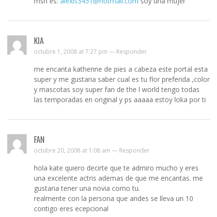
msn es:
alexis3451@hotmail.com
soy una mujer
KIA
octubre 1, 2008 at 7:27 pm —
Responder
me encanta katherine de pies a cabeza este portal esta
super y me gustaria saber cual es tu flor preferida ,color
y mascotas soy super fan de the l world tengo todas
las temporadas en original y ps aaaaa estoy loka por ti
FAN
octubre 20, 2008 at 1:08 am —
Responder
hola kate quiero decirte que te admiro mucho y eres
una excelente actris ademas de que me encantas. me
gustaria tener una novia como tu.
realmente con la persona que andes se lleva un 10
contigo eres ecepcional