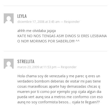
LEYLA
diciembre 17, 2008 at 3:45 am —
Responder
ahhh me olvidaba jajaja
KATE NO NOS TENGAS ASI!!! DINOS SI ERES LESBIANA
O NO!!! MORIMOS POR SABERLO!!!! ^^
STRELLITA
marzo 23, 2009 at 11:53 pm —
Responder
Hola chama soy de venezuela y me parec q eres un
verdadero bombom deberias de visitar mi pais tiene
cosas maravillosas aparte hay demasiadas chicas q
mueren por ti como por ejemplo yop ojala algun dia
pueda vert aunq sea a metros me conformo con eso
aunq no soy conformista besos… ojala te lleguen??