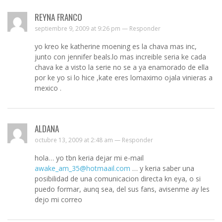
REYNA FRANCO
septiembre 9, 2009 at 9:26 pm —
Responder
yo kreo ke katherine moening es la chava mas inc,
junto con jennifer beals.lo mas increible seria ke cada
chava ke a visto la serie no se a ya enamorado de ella
por ke yo si lo hice ,kate eres lomaximo ojala vinieras a
mexico .
ALDANA
octubre 13, 2009 at 2:48 am —
Responder
hola… yo tbn keria dejar mi e-mail
awake_am_35@hotmaail.com
… y keria saber una
posibilidad de una comunicacion directa kn eya, o si
puedo formar, aunq sea, del sus fans, avisenme ay les
dejo mi correo