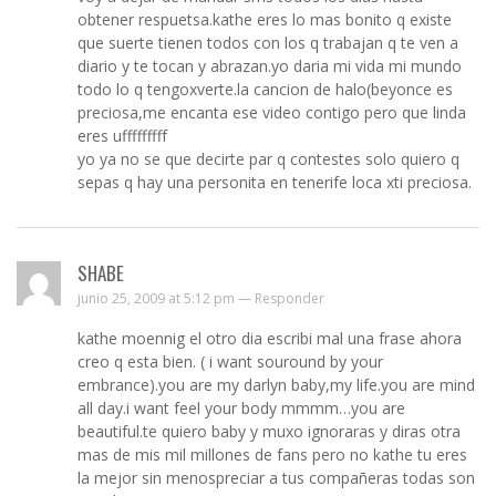
obtener respuetsa.kathe eres lo mas bonito q existe
que suerte tienen todos con los q trabajan q te ven a
diario y te tocan y abrazan.yo daria mi vida mi mundo
todo lo q tengoxverte.la cancion de halo(beyonce es
preciosa,me encanta ese video contigo pero que linda
eres ufffffffff
yo ya no se que decirte par q contestes solo quiero q
sepas q hay una personita en tenerife loca xti preciosa.
SHABE
junio 25, 2009 at 5:12 pm —
Responder
kathe moennig el otro dia escribi mal una frase ahora
creo q esta bien. ( i want souround by your
embrance).you are my darlyn baby,my life.you are mind
all day.i want feel your body mmmm…you are
beautiful.te quiero baby y muxo ignoraras y diras otra
mas de mis mil millones de fans pero no kathe tu eres
la mejor sin menospreciar a tus compañeras todas son