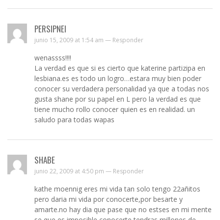
PERSIPNEI
junio 15, 2009 at 1:54 am —
Responder
wenassss!!!!
La verdad es que si es cierto que katerine partizipa en
lesbiana.es es todo un logro…estara muy bien poder
conocer su verdadera personalidad ya que a todas nos
gusta shane por su papel en L pero la verdad es que
tiene mucho rollo conocer quien es en realidad. un
saludo para todas wapas
SHABE
junio 22, 2009 at 4:50 pm —
Responder
kathe moennig eres mi vida tan solo tengo 22añitos
pero daria mi vida por conocerte,por besarte y
amarte.no hay dia que pase que no estses en mi mente
se que es imposible conocerte tendras millones de