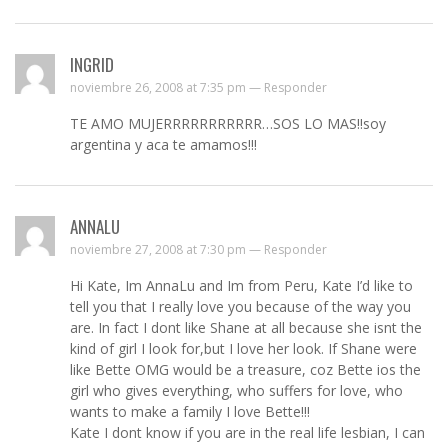
INGRID
noviembre 26, 2008 at 7:35 pm —
Responder
TE AMO MUJERRRRRRRRRRR…SOS LO MAS!!soy
argentina y aca te amamos!!!
ANNALU
noviembre 27, 2008 at 7:30 pm —
Responder
Hi Kate, Im AnnaLu and Im from Peru, Kate I’d like to
tell you that I really love you because of the way you
are. In fact I dont like Shane at all because she isnt the
kind of girl I look for,but I love her look. If Shane were
like Bette OMG would be a treasure, coz Bette ios the
girl who gives everything, who suffers for love, who
wants to make a family I love Bette!!!
Kate I dont know if you are in the real life lesbian, I can