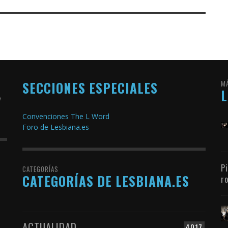
SECCIONES ESPECIALES
M
Convenciones The L Word
Foro de Lesbiana.es
P
CATEGORÍAS
CATEGORÍAS DE LESBIANA.ES
r
ACTUALIDAD
4017