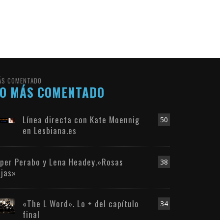
ÁS COMENTADO
LO MÁS COMENTADO
Línea directa con Kate Moennig
50
en Lesbiana.es
iper Perabo y Lena Headey.»Rosas
38
ojas»
«The L Word». Lo + del capítulo
34
final