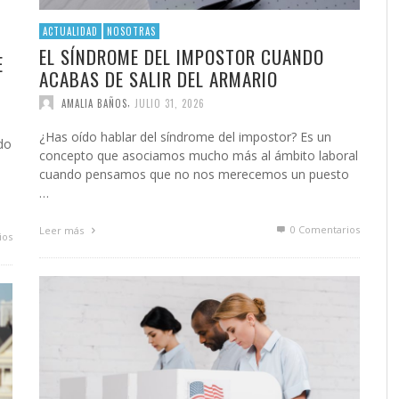
ACTUALIDAD
NOSOTRAS
EL SÍNDROME DEL IMPOSTOR CUANDO
E
ACABAS DE SALIR DEL ARMARIO
,
AMALIA BAÑOS
JULIO 31, 2026
¿Has oído hablar del síndrome del impostor? Es un
do
concepto que asociamos mucho más al ámbito laboral
cuando pensamos que no nos merecemos un puesto
o
…
0 Comentarios
Leer más
ios