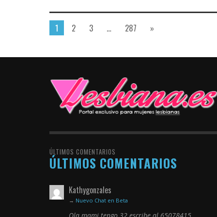
1
2
3
…
287
»
ÚLTIMOS COMENTARIOS
ÚLTIMOS COMENTARIOS
Kathygonzales
→
Nuevo Chat en Beta
Ola mami tengo 32 escribe al 65078415