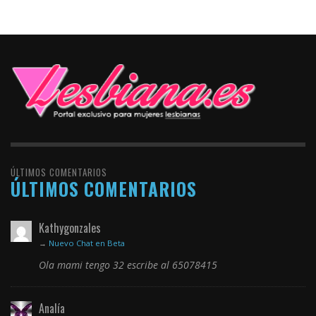
ÚLTIMOS COMENTARIOS
ÚLTIMOS COMENTARIOS
Kathygonzales
→
Nuevo Chat en Beta
Ola mami tengo 32 escribe al 65078415
Analía