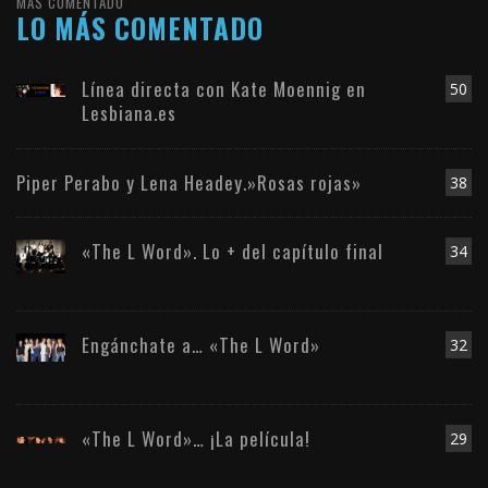
MÁS COMENTADO
LO MÁS COMENTADO
Línea directa con Kate Moennig en
50
Lesbiana.es
Piper Perabo y Lena Headey.»Rosas rojas»
38
«The L Word». Lo + del capítulo final
34
Engánchate a… «The L Word»
32
«The L Word»… ¡La película!
29