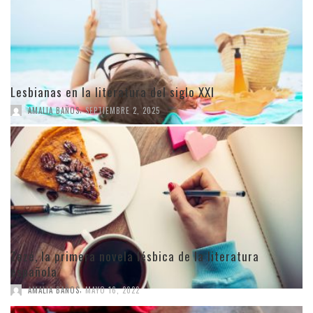
Lesbianas en la literatura del siglo XXI
,
AMALIA BAÑOS
SEPTIEMBRE 2, 2025
Zezé, la primera novela lésbica de la literatura
española
,
AMALIA BAÑOS
MAYO 16, 2022