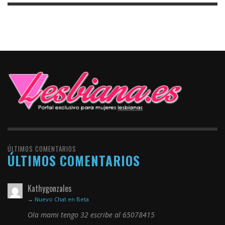
ÚLTIMOS COMENTARIOS
ÚLTIMOS COMENTARIOS
Kathygonzales
→
Nuevo Chat en Beta
Ola mami tengo 32 escribe al 65078415