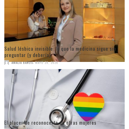
Salud lésbica invisible: lo que la medicina sigue sin
preguntar (y debería)
,
AMALIA BAÑOS
MAYO 28, 2026
El placer de reconocerte en otras mujeres