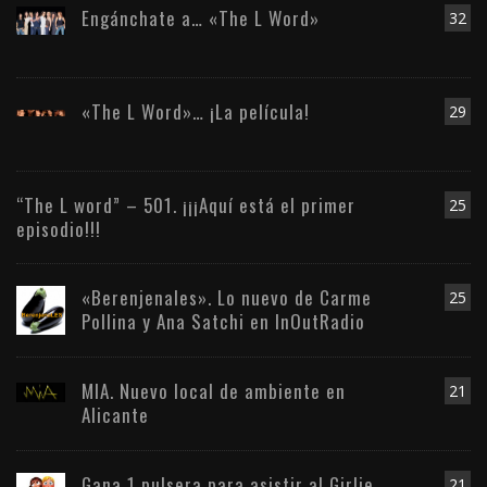
Engánchate a… «The L Word»
32
«The L Word»… ¡La película!
29
“The L word” – 501. ¡¡¡Aquí está el primer
25
episodio!!!
«Berenjenales». Lo nuevo de Carme
25
Pollina y Ana Satchi en InOutRadio
MIA. Nuevo local de ambiente en
21
Alicante
Gana 1 pulsera para asistir al Girlie
21