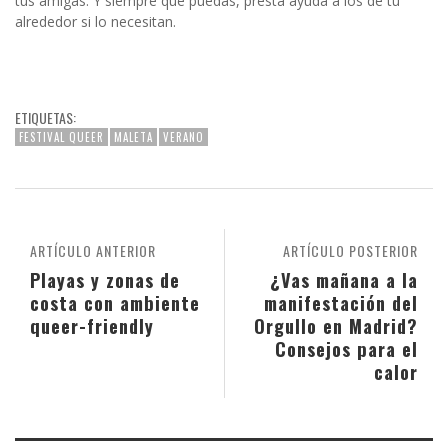
tus amigas. Y siempre que puedas, presta ayuda a los de tu
alrededor si lo necesitan.
ETIQUETAS:
FESTIVAL QUEER
MALETA
VERANO
ARTÍCULO ANTERIOR
ARTÍCULO POSTERIOR
Playas y zonas de
¿Vas mañana a la
costa con ambiente
manifestación del
queer-friendly
Orgullo en Madrid?
Consejos para el
calor