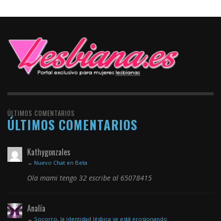
ÚLTIMOS COMENTARIOS
ÚLTIMOS COMENTARIOS
Kathygonzales
→
Nuevo Chat en Beta
Ola mami tengo 32 escribe al 65078415
Analía
→
Socorro, la identidad lésbica se está erosionando