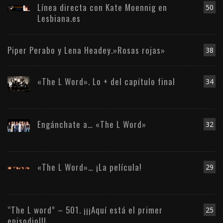
Línea directa con Kate Moennig en
50
Lesbiana.es
Piper Perabo y Lena Headey.»Rosas rojas»
38
«The L Word». Lo + del capítulo final
34
Engánchate a… «The L Word»
32
«The L Word»… ¡La película!
29
“The L word” – 501. ¡¡¡Aquí está el primer
25
episodio!!!