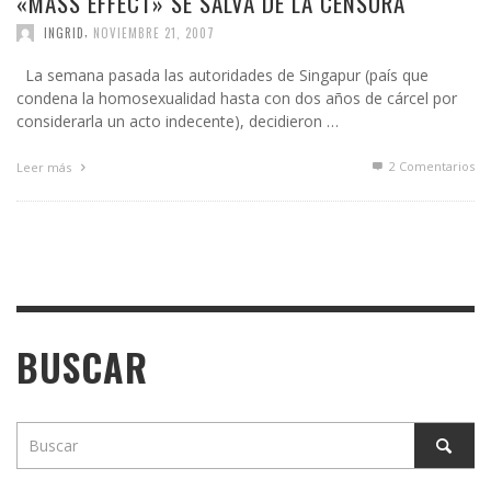
«MASS EFFECT» SE SALVA DE LA CENSURA
,
INGRID
NOVIEMBRE 21, 2007
La semana pasada las autoridades de Singapur (país que
condena la homosexualidad hasta con dos años de cárcel por
considerarla un acto indecente), decidieron …
2
Comentarios
Leer más
BUSCAR