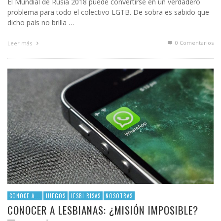
El Mundial de Rusia 2018 puede convertirse en un verdadero
problema para todo el colectivo LGTB. De sobra es sabido que
dicho país no brilla …
0 Comentarios
Leer más
CONOCE A...
JUEGOS
LESBI RISAS
NOSOTRAS
CONOCER A LESBIANAS: ¿MISIÓN IMPOSIBLE?