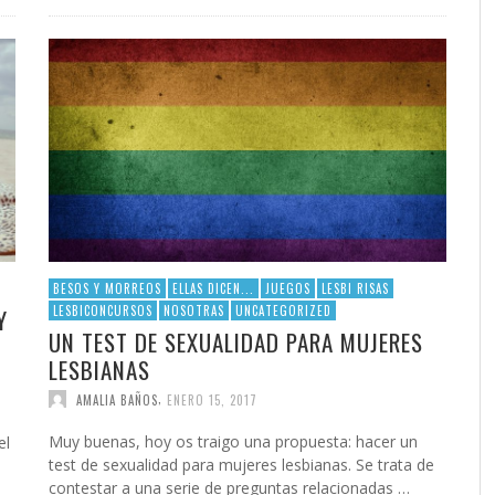
BESOS Y MORREOS
ELLAS DICEN...
JUEGOS
LESBI RISAS
LESBICONCURSOS
NOSOTRAS
UNCATEGORIZED
Y
UN TEST DE SEXUALIDAD PARA MUJERES
LESBIANAS
,
AMALIA BAÑOS
ENERO 15, 2017
Muy buenas, hoy os traigo una propuesta: hacer un
el
test de sexualidad para mujeres lesbianas. Se trata de
contestar a una serie de preguntas relacionadas …