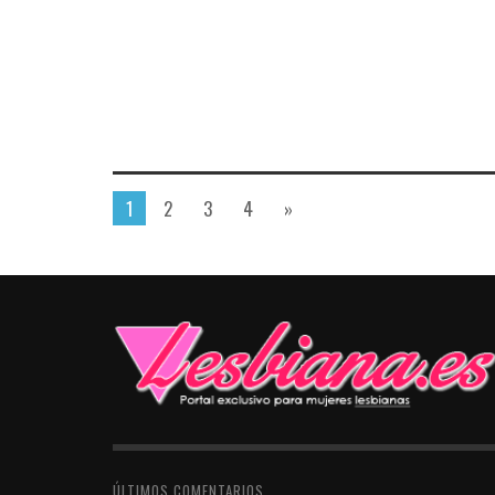
1
2
3
4
»
ÚLTIMOS COMENTARIOS