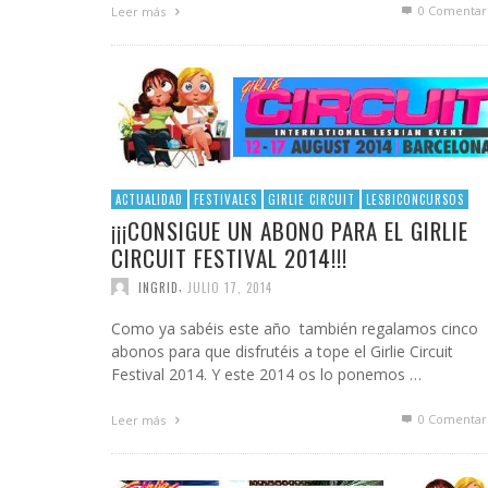
0 Comentar
Leer más
ACTUALIDAD
FESTIVALES
GIRLIE CIRCUIT
LESBICONCURSOS
¡¡¡CONSIGUE UN ABONO PARA EL GIRLIE
CIRCUIT FESTIVAL 2014!!!
,
INGRID
JULIO 17, 2014
Como ya sabéis este año también regalamos cinco
abonos para que disfrutéis a tope el Girlie Circuit
Festival 2014. Y este 2014 os lo ponemos …
0 Comentar
Leer más