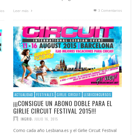
3
Comentarios
ios
Leer más
ACTUALIDAD
FESTIVALES
GIRLIE CIRCUIT
LESBICONCURSOS
¡¡¡CONSIGUE UN ABONO DOBLE PARA EL
GIRLIE CIRCUIT FESTIVAL 2015!!!
,
INGRID
JULIO 16, 2015
Como cada año Lesbiana.es y el Girlie Circuit Festival