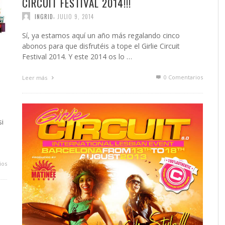
CIRCUIT FESTIVAL 2014!!!
,
INGRID
JULIO 9, 2014
Sí, ya estamos aquí un año más regalando cinco
abonos para que disfrutéis a tope el Girlie Circuit
Festival 2014. Y este 2014 os lo …
0 Comentarios
Leer más
si
s
ios