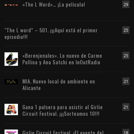
«The L Word»… ¡La película!
29
“The L word” – 501. ¡¡¡Aquí está el primer
25
episodio!!!
«Berenjenales». Lo nuevo de Carme
25
Pollina y Ana Satchi en InOutRadio
MIA. Nuevo local de ambiente en
21
Alicante
Gana 1 pulsera para asistir al Girlie
21
Circuit Festival. ¡¡¡Sorteamos 10!!!
Girlie Circuit Festival. ¡El evento del
18