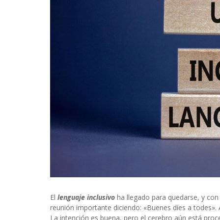
INFIDELS
INFIELES
El
lenguaje inclusivo
ha llegado para quedarse, y con 
reunión importante diciendo: «Buenes díes a todes».
La intención es buena, pero el cerebro aún está proc