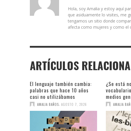
Hola, soy Amalia y estoy aquí par
que asiduamente lo visites, me g
tengamos un sitio donde comparti
afecta como mujeres y como el c
ARTÍCULOS RELACION
El lenguaje también cambia:
¿Se está n
palabras que hace 10 años
vocabulari
casi no utilizábamos
medios gen
,
AMALIA BAÑOS
AGOSTO 7, 2026
AMALIA BA