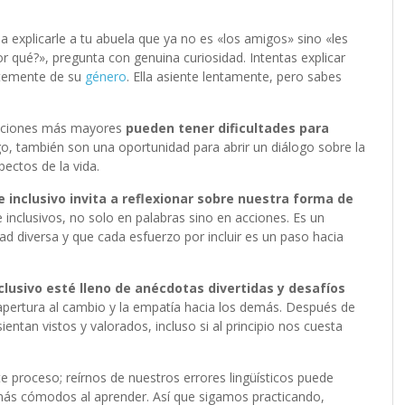
 explicarle a tu abuela que ya no es «los amigos» sino «les
 qué?», pregunta con genuina curiosidad. Intentas explicar
entemente de su
género
. Ella asiente lentamente, pero sabes
raciones más mayores
pueden tener dificultades para
, también son una oportunidad para abrir un diálogo sobre la
pectos de la vida.
e inclusivo invita a reflexionar sobre nuestra forma de
inclusivos, no solo en palabras sino en acciones. Es un
d diversa y que cada esfuerzo por incluir es un paso hacia
clusivo esté lleno de anécdotas divertidas y desafíos
apertura al cambio y la empatía hacia los demás. Después de
entan vistos y valorados, incluso si al principio nos cuesta
 proceso; reírnos de nuestros errores lingüísticos puede
 más cómodos al aprender. Así que sigamos practicando,