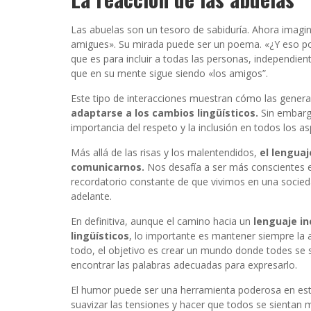
Las abuelas son un tesoro de sabiduría. Ahora imagina
amigues». Su mirada puede ser un poema. «¿Y eso por
que es para incluir a todas las personas, independi
que en su mente sigue siendo «los amigos”.
Este tipo de interacciones muestran cómo las gene
adaptarse a los cambios lingüísticos.
Sin embargo
importancia del respeto y la inclusión en todos los as
Más allá de las risas y los malentendidos,
el lenguaj
comunicarnos.
Nos desafía a ser más conscientes e 
recordatorio constante de que vivimos en una socieda
adelante.
En definitiva, aunque el camino hacia un
lenguaje in
lingüísticos
, lo importante es mantener siempre la 
todo, el objetivo es crear un mundo donde todes se si
encontrar las palabras adecuadas para expresarlo.
El humor puede ser una herramienta poderosa en este
suavizar las tensiones y hacer que todos se sientan