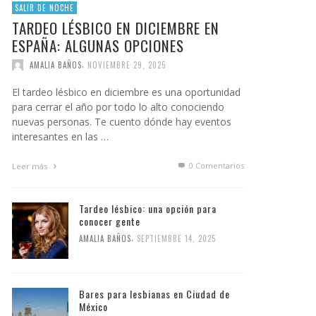
SALIR DE NOCHE
TARDEO LÉSBICO EN DICIEMBRE EN
ESPAÑA: ALGUNAS OPCIONES
,
AMALIA BAÑOS
NOVIEMBRE 29, 2025
El tardeo lésbico en diciembre es una oportunidad
para cerrar el año por todo lo alto conociendo
nuevas personas. Te cuento dónde hay eventos
interesantes en las …
0 Comentarios
Leer más
Tardeo lésbico: una opción para
conocer gente
,
AMALIA BAÑOS
SEPTIEMBRE 14, 2025
Bares para lesbianas en Ciudad de
México