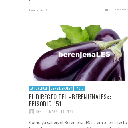
0 Comentar
Leer más
ACTUALIDAD
BERENJENALES
RADIO
EL DIRECTO DEL «BERENJENALES»:
EPISODIO 151
,
INGRID
MARZO 13, 2016
Como ya sabéis el BerenjenaLES se emite en directo