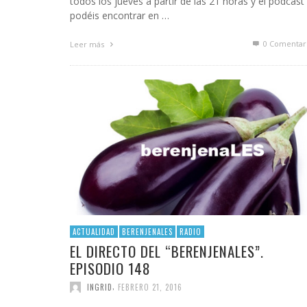
todos los jueves a partir de las 21 horas y el podcast 
podéis encontrar en …
0 Comentar
Leer más
ACTUALIDAD
BERENJENALES
RADIO
EL DIRECTO DEL “BERENJENALES”.
EPISODIO 148
,
INGRID
FEBRERO 21, 2016