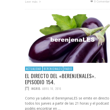
0 Comentar
Leer más
ACTUALIDAD
BERENJENALES
RADIO
EL DIRECTO DEL «BERENJENALES».
EPISODIO 154.
,
INGRID
ABRIL 10, 2016
Como ya sabéis el BerenjenaLES se emite en directo
todos los jueves a partir de las 21 horas y el podcast 
podéis encontrar en …