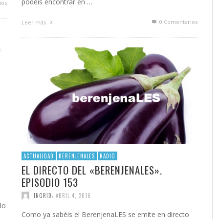
podéis encontrar en …
ios
0 Comentarios
Leer más
ACTUALIDAD
BERENJENALES
RADIO
EL DIRECTO DEL «BERENJENALES».
EPISODIO 153
,
INGRID
ABRIL 4, 2016
lo
Como ya sabéis el BerenjenaLES se emite en directo