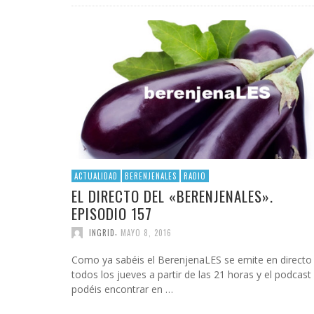
INFIDELS
INFIELES
ACTUALIDAD
BERENJENALES
RADIO
EL DIRECTO DEL «BERENJENALES».
EPISODIO 157
,
INGRID
MAYO 8, 2016
Como ya sabéis el BerenjenaLES se emite en directo
todos los jueves a partir de las 21 horas y el podcast 
podéis encontrar en …