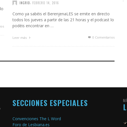
,
INGRID
FEBRERO 14, 2016
lo
Como ya sabéis el BerenjenaLES se emite en directo
todos los jueves a partir de las 21 horas y el podcast lo
podéis encontrar en …
ios
0 Comentarios
Leer más
SECCIONES ESPECIALES
M
Convenciones The L Word
Foro de Lesbiana.es