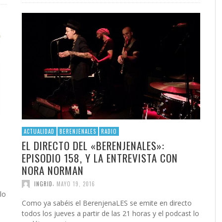
ACTUALIDAD
BERENJENALES
RADIO
EL DIRECTO DEL «BERENJENALES»:
EPISODIO 158, Y LA ENTREVISTA CON
NORA NORMAN
,
INGRID
MAYO 19, 2016
lo
Como ya sabéis el BerenjenaLES se emite en directo
todos los jueves a partir de las 21 horas y el podcast lo