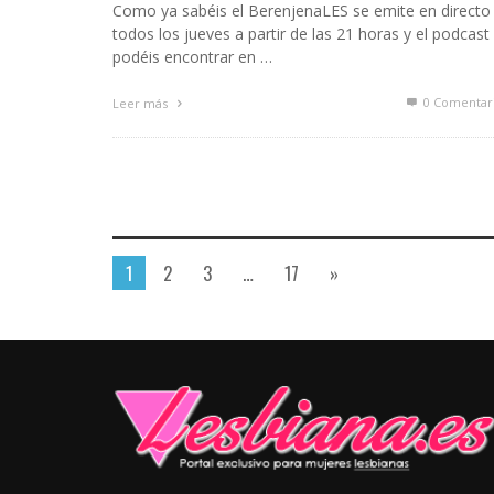
Como ya sabéis el BerenjenaLES se emite en directo
todos los jueves a partir de las 21 horas y el podcast 
podéis encontrar en …
0 Comentar
Leer más
1
2
3
…
17
»