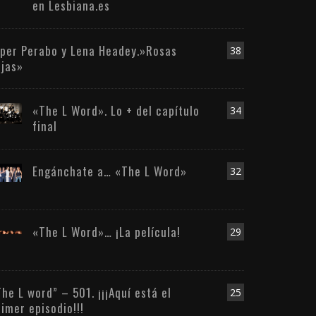
en Lesbiana.es
iper Perabo y Lena Headey.»Rosas
38
ojas»
«The L Word». Lo + del capítulo
34
final
Engánchate a… «The L Word»
32
«The L Word»… ¡La película!
29
The L word” – 501. ¡¡¡Aquí está el
25
rimer episodio!!!