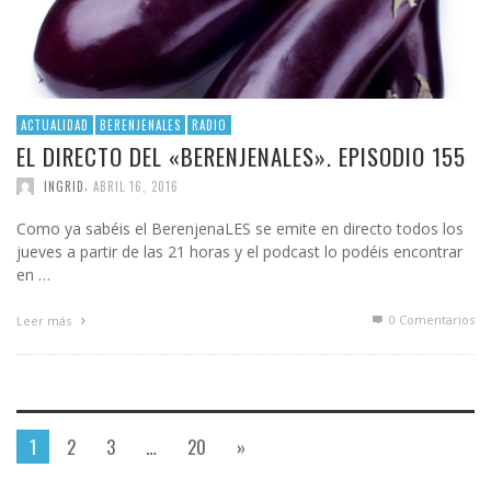
ACTUALIDAD
BERENJENALES
RADIO
EL DIRECTO DEL «BERENJENALES». EPISODIO 155
,
INGRID
ABRIL 16, 2016
Como ya sabéis el BerenjenaLES se emite en directo todos los
jueves a partir de las 21 horas y el podcast lo podéis encontrar
en …
0 Comentarios
Leer más
1
2
3
…
20
»