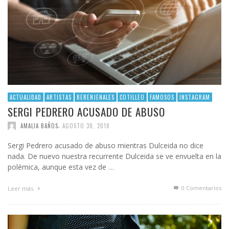
ACTUALIDAD
ARTISTAS
BERENJENALES
COTILLEO
FAMOSOS
INSTAGRAM
SERGI PEDRERO ACUSADO DE ABUSO
,
AMALIA BAÑOS
AGOSTO 30, 2018
Sergi Pedrero acusado de abuso mientras Dulceida no dice
nada. De nuevo nuestra recurrente Dulceida se ve envuelta en la
polémica, aunque esta vez de …
0 Comentarios
Leer más