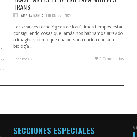
TRANS
,
AMALIA BAÑOS
ENERO 27, 2021
Los avances tecnológicos de los últimos tiempos están
consiguiendo cosas que jamás nos habríamos atrevido
a imaginar, como que una persona nacida con una
biología …
…
0 Comentarios
Leer más
ios
SECCIONES ESPECIALES
M