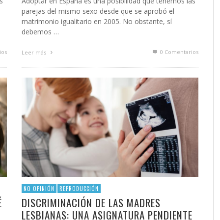
s
Adoptar en España es una posibilidad que tenemos las
parejas del mismo sexo desde que se aprobó el
matrimonio igualitario en 2005. No obstante, sí
debemos …
ios
0 Comentarios
Leer más
NO OPINIÓN
REPRODUCCIÓN
É
DISCRIMINACIÓN DE LAS MADRES
LESBIANAS: UNA ASIGNATURA PENDIENTE