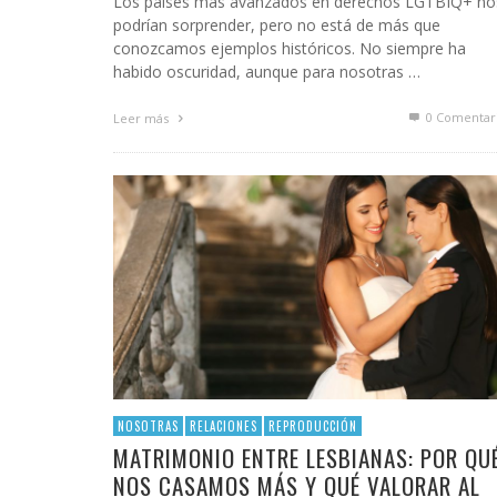
Los países más avanzados en derechos LGTBIQ+ no
podrían sorprender, pero no está de más que
conozcamos ejemplos históricos. No siempre ha
habido oscuridad, aunque para nosotras …
0 Comentar
Leer más
NOSOTRAS
RELACIONES
REPRODUCCIÓN
MATRIMONIO ENTRE LESBIANAS: POR QU
NOS CASAMOS MÁS Y QUÉ VALORAR AL