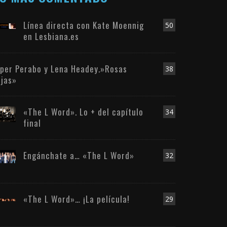
Línea directa con Kate Moennig
50
en Lesbiana.es
iper Perabo y Lena Headey.»Rosas
38
ojas»
«The L Word». Lo + del capítulo
34
final
Engánchate a… «The L Word»
32
«The L Word»… ¡La película!
29