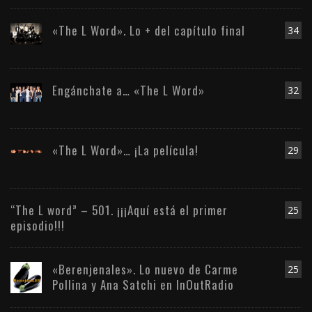
«The L Word». Lo + del capítulo final
34
Engánchate a… «The L Word»
32
«The L Word»… ¡La película!
29
“The L word” – 501. ¡¡¡Aquí está el primer
25
episodio!!!
«Berenjenales». Lo nuevo de Carme
25
Pollina y Ana Satchi en InOutRadio