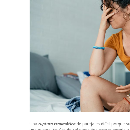
INFIDELS
INFIELES
Una
ruptura traumática
de pareja es difícil porque 
una misma. Aquí te doy algunos tips para superarla y