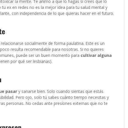
toxicar la mente. Te animo a que lo hagas si crees que lo
tu ex en redes no es la mejor idea para tu salud mental y
ante, con independencia de lo que quieras hacer en el futuro.
te
 relacionarse socialmente de forma paulatina. Este es un
ampoco resulta recomendable para nosotras. Si no quieres
s comunes, puede ser un buen momento para
cultivar alguna
ienen por qué ser lesbianas).
a
que pasar
y sanarse bien. Solo cuando sientas que estás
sibilidad. Pero ojo, solo tú sabes cuánto tiempo necesitas y
otras personas. No cedas ante presiones externas que no te
expresen