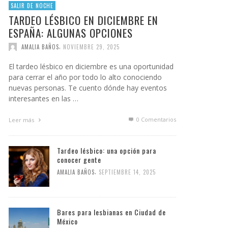
SALIR DE NOCHE
TARDEO LÉSBICO EN DICIEMBRE EN
ESPAÑA: ALGUNAS OPCIONES
,
AMALIA BAÑOS
NOVIEMBRE 29, 2025
El tardeo lésbico en diciembre es una oportunidad
para cerrar el año por todo lo alto conociendo
nuevas personas. Te cuento dónde hay eventos
interesantes en las …
0 Comentarios
Leer más
Tardeo lésbico: una opción para
conocer gente
,
AMALIA BAÑOS
SEPTIEMBRE 14, 2025
Bares para lesbianas en Ciudad de
México