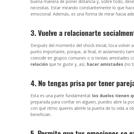
buena manera de poner distancia y, sobre todo, desin
necesitas. Estar mirando constantemente lo que hace 
emocional. Además, es una forma de mirar hacia adel
3. Vuelve a relacionarte socialmen
Después del momento del shock inicial, toca volver a
punto importante, porque, al final, el aislamiento t
coincidir en grupos comunes o si teníais amistade
relación
que te guste y, así,
hacer amistades
(no t
4. No tengas prisa por tener parej
Esta es una parte fundamental:
los duelos tienen 
preparada para confiar en alguien, puedes abrir la po
con qué ritmo quieres abrirle la puerta de tu vida a 
benefician.
5. Permite que tus emociones se 