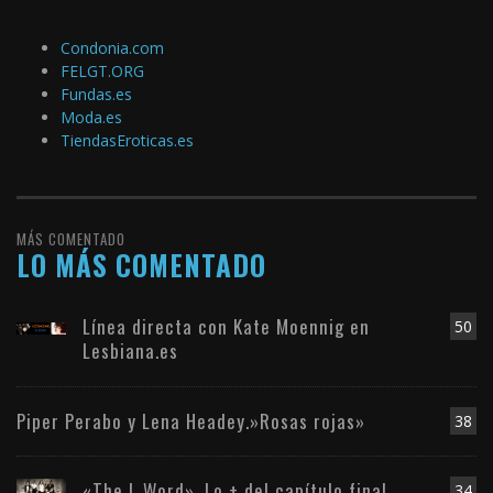
Condonia.com
FELGT.ORG
Fundas.es
Moda.es
TiendasEroticas.es
MÁS COMENTADO
LO MÁS COMENTADO
Línea directa con Kate Moennig en
50
Lesbiana.es
Piper Perabo y Lena Headey.»Rosas rojas»
38
«The L Word». Lo + del capítulo final
34