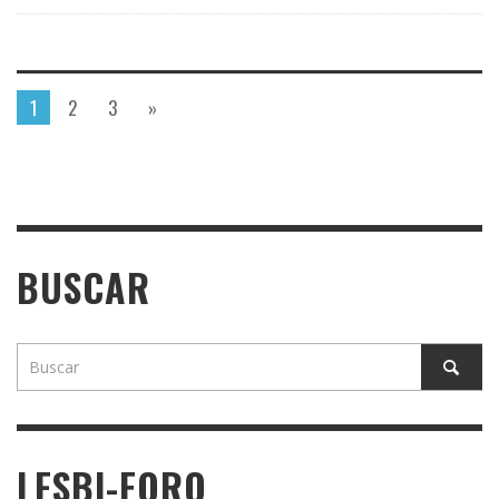
1
2
3
»
BUSCAR
LESBI-FORO