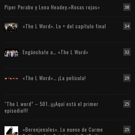
Piper Perabo y Lena Headey.»Rosas rojas»
38
«The L Word». Lo + del capítulo final
34
Engánchate a… «The L Word»
32
«The L Word»… ¡La película!
29
“The L word” – 501. ¡¡¡Aquí está el primer
25
episodio!!!
«Berenjenales». Lo nuevo de Carme
25