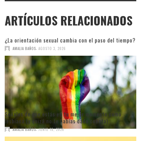
ARTÍCULOS RELACIONADOS
¿La orientación sexual cambia con el paso del tiempo?
,
AMALIA BAÑOS
AGOSTO 3, 2026
Señales de que estás en tu mejor momento como
lesbiana (y quizá no te habías dado cuenta)
,
AMALIA BAÑOS
JUNIO 18, 2026