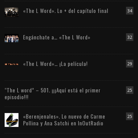
«The L Word». Lo + del capítulo final
34
Engánchate a… «The L Word»
32
«The L Word»… ¡La película!
29
“The L word” – 501. ¡¡¡Aquí está el primer
25
episodio!!!
«Berenjenales». Lo nuevo de Carme
25
Pollina y Ana Satchi en InOutRadio