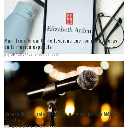
Mari Trini: la cantante lesbiana que rompió barreras
en la música española
,
AMALIA BAÑOS
ENERO 29, 2023
Vanesa Martín sale del armario… y rompe con Mónica
Carrillo
,
AMALIA BAÑOS
JULIO 6, 2022