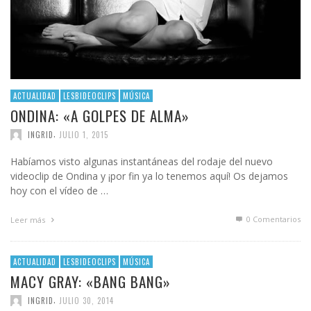
ACTUALIDAD
LESBIDEOCLIPS
MÚSICA
ONDINA: «A GOLPES DE ALMA»
,
INGRID
JULIO 1, 2015
Habíamos visto algunas instantáneas del rodaje del nuevo
videoclip de Ondina y ¡por fin ya lo tenemos aquí! Os dejamos
hoy con el vídeo de …
0 Comentarios
Leer más
ACTUALIDAD
LESBIDEOCLIPS
MÚSICA
MACY GRAY: «BANG BANG»
,
INGRID
JULIO 30, 2014