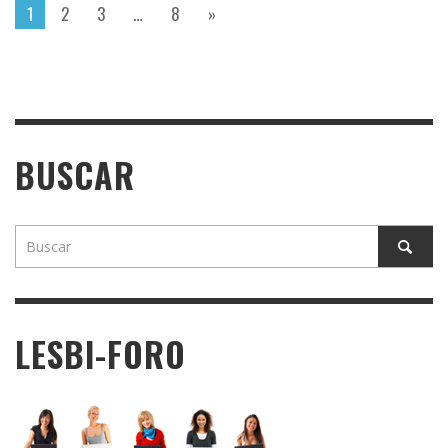
1
2
3
…
8
»
BUSCAR
LESBI-FORO