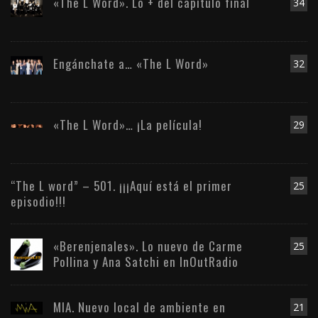
«The L Word». Lo + del capítulo final
34
Engánchate a… «The L Word»
32
«The L Word»… ¡La película!
29
“The L word” – 501. ¡¡¡Aquí está el primer
25
episodio!!!
«Berenjenales». Lo nuevo de Carme
25
Pollina y Ana Satchi en InOutRadio
MIA. Nuevo local de ambiente en
21