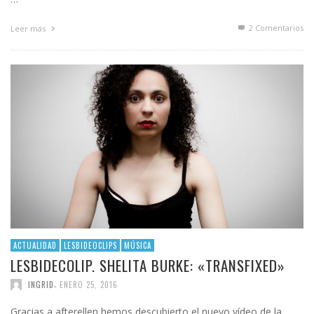
2
Comentarios
Leer más
ACTUALIDAD
LESBIDEOCLIPS
MÚSICA
LESBIDECOLIP. SHELITA BURKE: «TRANSFIXED»
,
INGRID
ENERO 25, 2016
Gracias a afterellen hemos descubierto el nuevo vídeo de la