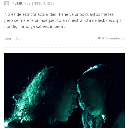
,
INGRID
NOVIEMBRE 3, 2015
No es de estricta actualidad -tiene ya unos cuantos meses-
pero se merece un huequecito en nuestra lista de lesbidecolips
donde, como ya sabéis, impera …
0 Comentarios
Leer más