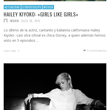
ACTUALIDAD
LESBIDEOCLIPS
MÚSICA
HAILEY KIYOKO: «GIRLS LIKE GIRLS»
,
INGRID
JULIO 30, 2015
Lo último de la actriz, cantante y bailarina californiana Hailey
Kiyoko -casi otra oficial ex chica Disney, a quien además hemos
visto en 5 episodios …
0 Comentarios
Leer más