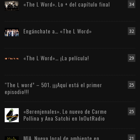
«The L Word». Lo + del capítulo final
34
Engánchate a… «The L Word»
32
«The L Word»… ¡La película!
29
“The L word” – 501. ¡¡¡Aquí está el primer
25
episodio!!!
«Berenjenales». Lo nuevo de Carme
25
Pollina y Ana Satchi en InOutRadio
MIA. Nuevo local de ambiente en
21