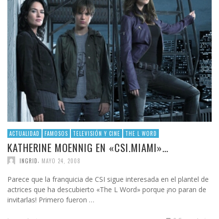
ACTUALIDAD
FAMOSOS
TELEVISIÓN Y CINE
THE L WORD
KATHERINE MOENNIG EN «CSI.MIAMI»…
,
INGRID
MAYO 24, 2008
Parece que la franquicia de CSI sigue interesada en el plantel de
actrices que ha descubierto «The L Word» porque ¡no paran de
invitarlas! Primero fueron …