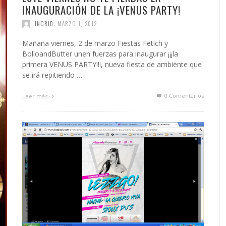
INAUGURACIÓN DE LA ¡VENUS PARTY!
,
INGRID
MARZO 1, 2012
Mañana viernes, 2 de marzo Fiestas Fetich y
BolloandButter unen fuerzas para inaugurar ¡¡¡la
primera VENUS PARTY!!!, nueva fiesta de ambiente que
se irá repitiendo …
0 Comentarios
Leer más