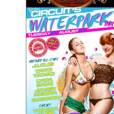
ACTUALIDAD
NOTICIAS Y AGENDA DE AMBIENTE
SALIR DE NOCHE
LOLITAS VUELVE HOY SÁBADO
,
INGRID
OCTUBRE 8, 2011
Desde el pasado 1 de octubre Lolitas vuelve a la noc
de Barcelona con el mejor ambiente, la mejor músic
con la entrada gratis. …
0 Comentar
Leer más