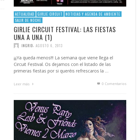
ACTUALIDAD
GIRLIE CIRCUIT
NOTICIAS Y AGENDA DE AMBIENTE
SALIR DE NOCHE
GIRLIE CIRCUIT FESTIVAL: LAS FIESTAS
UNA A UNA (1)
,
INGRID
AGOSTO 6, 2013
¡¡¡Ya queda menos!!! La semana que viene llega el
Circuit Festival. Os dejamos con el listado de las
primeras fiestas por si queréis refrescaros la …
0 Comentarios
Leer más