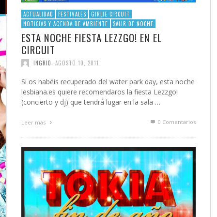
ACTUALIDAD
FESTIVALES
GIRLIE CIRCUIT
NOTICIAS Y AGENDA DE AMBIENTE
SALIR DE NOCHE
ESTA NOCHE FIESTA LEZZGO! EN EL
CIRCUIT
,
INGRID
AGOSTO 10, 2011
Si os habéis recuperado del water park day, esta noche
lesbiana.es quiere recomendaros la fiesta Lezzgo!
(concierto y dj) que tendrá lugar en la sala …
0 Comentarios
Leer más
he
a y
ios