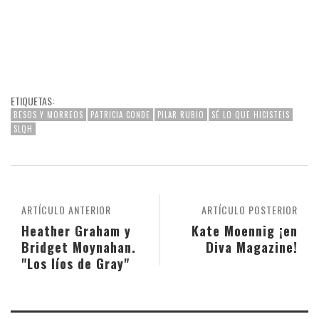
ETIQUETAS:
BESOS Y MORREOS
PATRICIA CONDE
PILAR RUBIO
SÉ LO QUE HICISTEIS
SLQH
ARTÍCULO ANTERIOR
ARTÍCULO POSTERIOR
Heather Graham y
Kate Moennig ¡en
Bridget Moynahan.
Diva Magazine!
"Los líos de Gray"