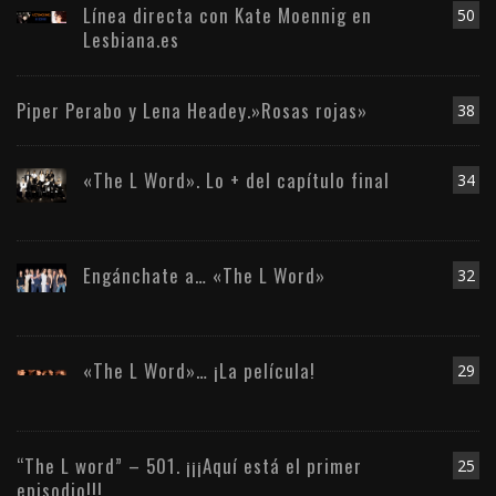
Línea directa con Kate Moennig en
50
Lesbiana.es
Piper Perabo y Lena Headey.»Rosas rojas»
38
«The L Word». Lo + del capítulo final
34
Engánchate a… «The L Word»
32
«The L Word»… ¡La película!
29
“The L word” – 501. ¡¡¡Aquí está el primer
25
episodio!!!