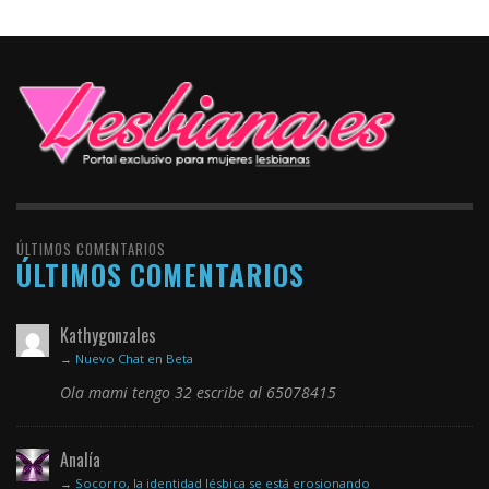
ÚLTIMOS COMENTARIOS
ÚLTIMOS COMENTARIOS
Kathygonzales
→
Nuevo Chat en Beta
Ola mami tengo 32 escribe al 65078415
Analía
→
Socorro, la identidad lésbica se está erosionando