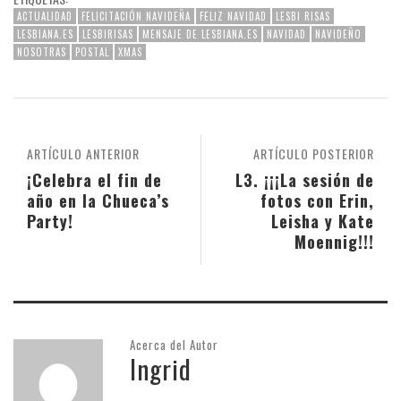
ACTUALIDAD
FELICITACIÓN NAVIDEÑA
FELIZ NAVIDAD
LESBI RISAS
LESBIANA.ES
LESBIRISAS
MENSAJE DE LESBIANA.ES
NAVIDAD
NAVIDEÑO
NOSOTRAS
POSTAL
XMAS
ARTÍCULO ANTERIOR
ARTÍCULO POSTERIOR
¡Celebra el fin de
L3. ¡¡¡La sesión de
año en la Chueca’s
fotos con Erin,
Party!
Leisha y Kate
Moennig!!!
Acerca del Autor
Ingrid