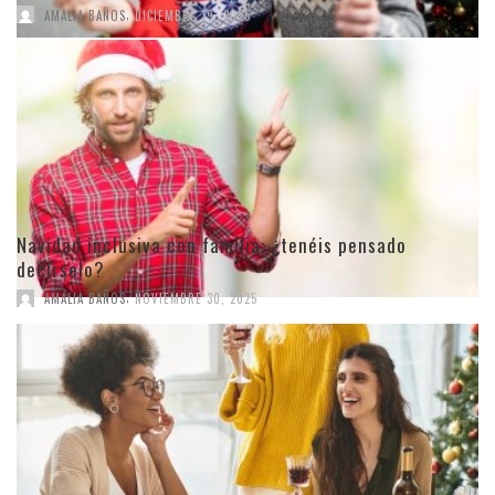
,
AMALIA BAÑOS
DICIEMBRE 19, 2025
Navidad inclusiva con familia: ¿tenéis pensado
decírselo?
,
AMALIA BAÑOS
NOVIEMBRE 30, 2025