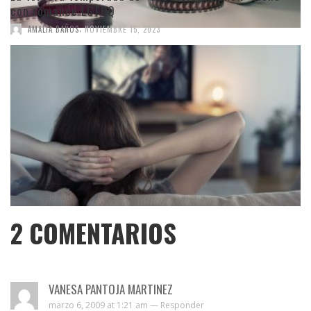
con romance LGTBQ
,
AMALIA BAÑOS
NOVIEMBRE 15, 2023
2
COMENTARIOS
VANESA PANTOJA MARTINEZ
marzo 6, 2009 at 1:21 am —
Responder