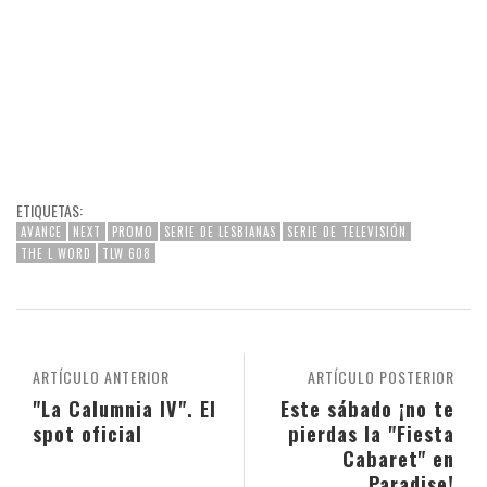
ETIQUETAS:
AVANCE
NEXT
PROMO
SERIE DE LESBIANAS
SERIE DE TELEVISIÓN
THE L WORD
TLW 608
ARTÍCULO ANTERIOR
ARTÍCULO POSTERIOR
"La Calumnia IV". El
Este sábado ¡no te
spot oficial
pierdas la "Fiesta
Cabaret" en
Paradise!