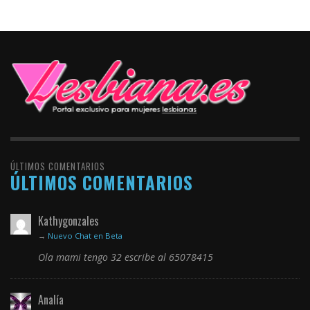
ÚLTIMOS COMENTARIOS
ÚLTIMOS COMENTARIOS
Kathygonzales
→
Nuevo Chat en Beta
Ola mami tengo 32 escribe al 65078415
Analía