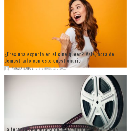
¿Eres una experta en el cine queer? Vale, hora de
demostrarlo con este cuestionario
,
AMALIA BAÑOS
DICIEMBRE 27, 2023
La tercera temporada de “The Morning Show” viene