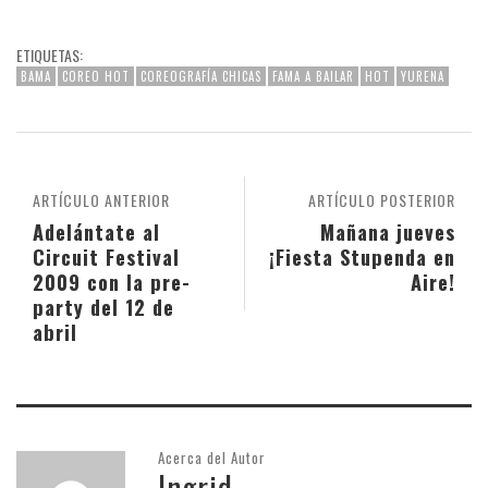
ETIQUETAS:
BAMA
COREO HOT
COREOGRAFÍA CHICAS
FAMA A BAILAR
HOT
YURENA
ARTÍCULO ANTERIOR
ARTÍCULO POSTERIOR
Adelántate al
Mañana jueves
Circuit Festival
¡Fiesta Stupenda en
2009 con la pre-
Aire!
party del 12 de
abril
Acerca del Autor
Ingrid