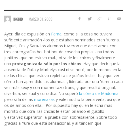
—
INGRID
MARZO 31, 2009
Ayer, día de expulsión en
Fama
, como si la cosa no tuviera
suficiente animación -los que estaban nominados eran Yurena,
Miguel, Cris y Sara- los alumnos tuvieron que deleitarnos con
tres coreografías hot hot hot de cosecha propia. Una todos
juntitos -que no estuvo mal-, otra de los chicos y finalmente
una
protagonizada sólo por las chicas
. Hay que decir que la
ausencia de Rafa y Marbelys casi ni se notó, por lo menos en la
de las chicas que estuvo repletita de guiños lesbis -hay que ver
cómo han aprendido las alumnas-, liderada por una Yurena cada
vez más sexy y con momentazo trans, y que resultó original,
divertida, sensual y curradita. No superó
la córeo de Madonna
pero sí la de las
morenazas
y vale mucho la pena verla, así que
os dejamos con ella… Por supuesto hay quien le echa más
morrito que otra -las chicas le están pillando el gustillo-
y esta vez superaron la prueba con sobresaliente. Sobre todo
gracias a Yure que está sensacional, y al tándem que