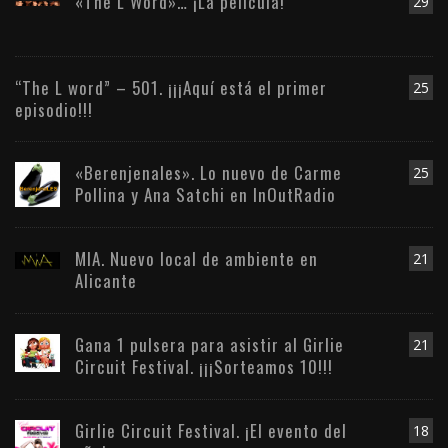
«The L Word»… ¡La película!
29
“The L word” – 501. ¡¡¡Aquí está el primer
25
episodio!!!
«Berenjenales». Lo nuevo de Carme
25
Pollina y Ana Satchi en InOutRadio
MIA. Nuevo local de ambiente en
21
Alicante
Gana 1 pulsera para asistir al Girlie
21
Circuit Festival. ¡¡¡Sorteamos 10!!!
Girlie Circuit Festival. ¡El evento del
18