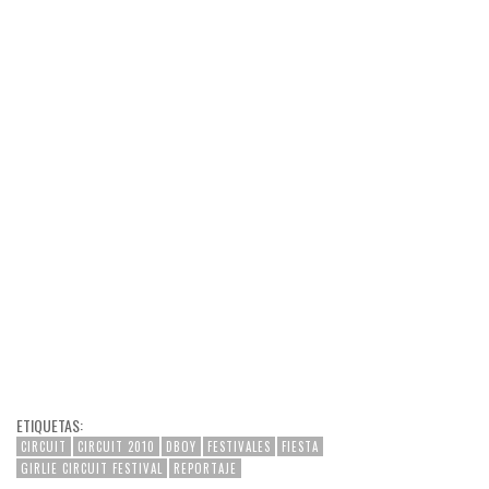
ETIQUETAS:
CIRCUIT
CIRCUIT 2010
DBOY
FESTIVALES
FIESTA
GIRLIE CIRCUIT FESTIVAL
REPORTAJE