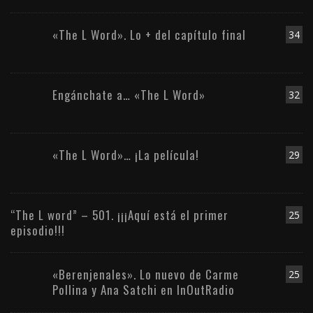
«The L Word». Lo + del capítulo final
34
Engánchate a… «The L Word»
32
«The L Word»… ¡La película!
29
“The L word” – 501. ¡¡¡Aquí está el primer
25
episodio!!!
«Berenjenales». Lo nuevo de Carme
25
Pollina y Ana Satchi en InOutRadio