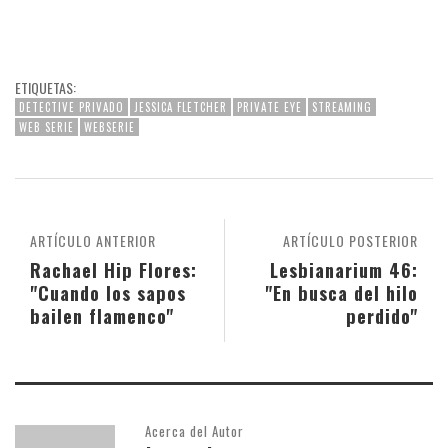
ETIQUETAS:
DETECTIVE PRIVADO
JESSICA FLETCHER
PRIVATE EYE
STREAMING
WEB SERIE
WEBSERIE
ARTÍCULO ANTERIOR
ARTÍCULO POSTERIOR
Rachael Hip Flores:
Lesbianarium 46:
"Cuando los sapos
"En busca del hilo
bailen flamenco"
perdido"
Acerca del Autor