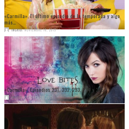
«Carmilla». El último episodio de la temporada y algo
más…
,
INGRID
NOVIEMBRE 16, 2015
«Carmilla». Episodios 231, 232, 233, 234 y 235
,
INGRID
OCTUBRE 28, 2015