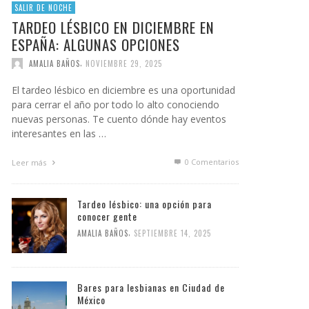
SALIR DE NOCHE
TARDEO LÉSBICO EN DICIEMBRE EN
ESPAÑA: ALGUNAS OPCIONES
,
AMALIA BAÑOS
NOVIEMBRE 29, 2025
El tardeo lésbico en diciembre es una oportunidad
para cerrar el año por todo lo alto conociendo
nuevas personas. Te cuento dónde hay eventos
interesantes en las …
0 Comentarios
Leer más
Tardeo lésbico: una opción para
conocer gente
,
AMALIA BAÑOS
SEPTIEMBRE 14, 2025
Bares para lesbianas en Ciudad de
México