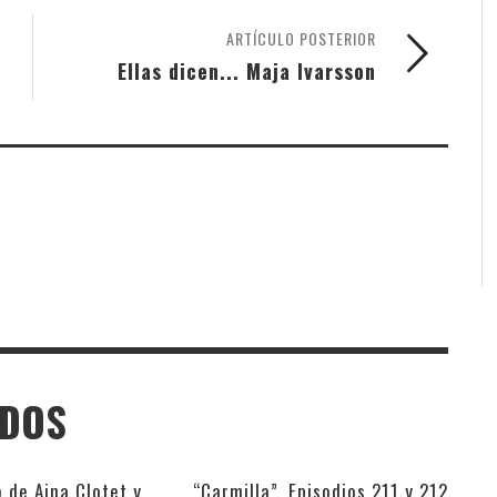
ARTÍCULO POSTERIOR
Ellas dicen... Maja Ivarsson
ADOS
o de Aina Clotet y
“Carmilla”. Episodios 211 y 212