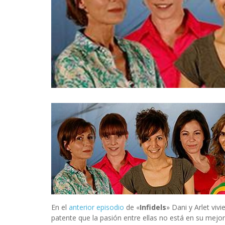
INFIDELS
INFIELES
En el
anterior episodio
de «
Infidels
» Dani y Arlet viv
patente que la pasión entre ellas no está en su mej