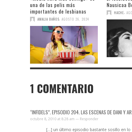
una de las pelis más
Nausicaa B
importantes de lesbianas
,
HACHE
AGO
,
AMALIA BAÑOS
AGOSTO 26, 2024
1
COMENTARIO
“INFIDELS”. EPISODIO 204. LAS ESCENAS DE DANI Y 
octubre 8, 2010 at 8:28 am —
Responder
[…] un último episodio bastante sosillo en lo 