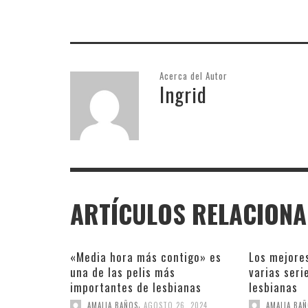
Acerca del Autor
Ingrid
ARTÍCULOS RELACION
«Media hora más contigo» es
Los mejore
una de las pelis más
varias seri
importantes de lesbianas
lesbianas
,
AMALIA BAÑOS
AGOSTO 26, 2024
AMALIA BA