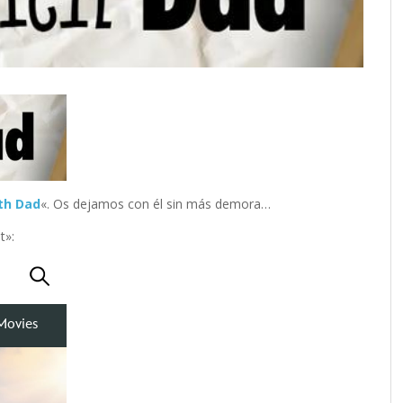
th Dad
«. Os dejamos con él sin más demora…
t»: